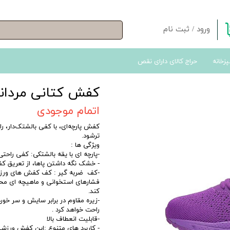
ورود
/
ثبت نام
حساب کاربری من
پزخانه
حراج کالای دارای نقص
تغییر گذر واژه
سفارشات
کفش کتانی مردانه
خروج از حساب کاربری
اتمام موجودی
کفش پارچه‌ای، با کفی بالشتک‌دار، ر
ترشود.
ویژگی ها :
-پارچه ای با یقه بالشتکی: کفی راح
- خشک نگه داشتن پاها، از تعریق ک
-کف ضربه گیر : کف کفش های ورزشی
فشارهای استخوانی و ماهیچه ای محا
کند.
-زیره مقاوم در برابر سایش و سر خ
راحت خواهد کرد .
-قابلیت انعطاف بالا
- کاربرد های متنوع :این کفش ورزش