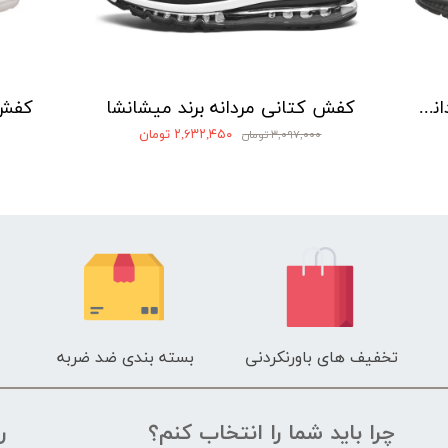
کفش طبیعت‌گردی کرویت مردانه مدل P00268
کفش کتانی مردانه برند میشانشا
کفش م
۲,۶۳۲,۴۵۰ تومان
۳,۰۹۷,۰۰۰ تومان
تخفیف های باورنکردنی
بسته بندی ضد ضربه
چرا باید شما را انتخاب کنم؟
ر