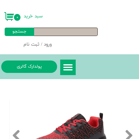
حساب کاربری من
سبد خرید
۰
تغییر گذر واژه
جستجو
سفارشات
ورود
/
ثبت نام
خروج از حساب کاربری
پولدارک گالری