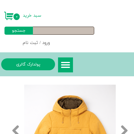
حساب کاربری من
سبد خرید
۰
تغییر گذر واژه
جستجو
سفارشات
ورود
/
ثبت نام
خروج از حساب کاربری
پولدارک گالری