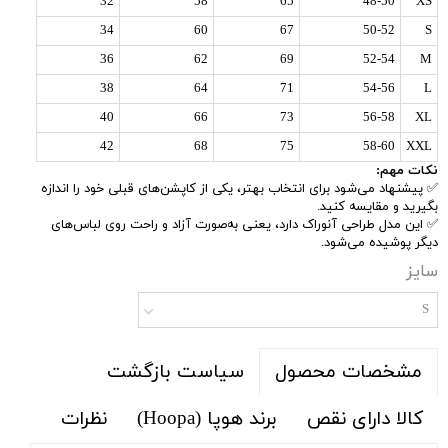
32
58
65
48-50
XS
34
60
67
50-52
S
36
62
69
52-54
M
38
64
71
54-56
L
40
66
73
56-58
XL
42
68
75
58-60
XXL
نکات مهم:
✅ پیشنهاد می‌شود برای انتخاب بهتر، یکی از کاپشن‌های قبلی خود را اندازه
بگیرید و مقایسه کنید.
✅ این مدل طراحی آنوراک دارد، یعنی به‌صورت آزاد و راحت روی لباس‌های
دیگر پوشیده می‌شود.
سایز
S
سیاست بازگشت
مشخصات محصول
کالا دارای نقص
برند هوپا (Hoopa)
نظرات