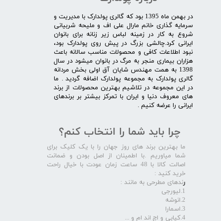
در بهمن ماه 1395 بود که گالری پولدارک با مدیریت و
سرمایه گذاری خانم مارال علی اف و ملیحه شربیانی
شروع به کار در زمینه لباس زیر زنانه برای بانوان
ایرانی کرد.چالشی بزرگ در پیش روی پولدارک بود،
نبود اطلاعات کافی و محصولات مناسب سالانه باعث
هزاران بیماری منجر به مرگ در بانوان میشود در سال
1398 به همت مهندس شایان آق اولی بخش مردانه
گالری پولدارک به مجموعه پولدارک اضافه گردید . ما
در این مجموعه در تلاشیم بهترین محصولات از برند
های معروف دنیا و ایران با تمرکز بیشتر بر برندهای
ایرانی را عرضه کنیم .​​​​​​​
چرا باید شما را انتخاب کنم؟
ما بهترین برند های روز جهان را با یک کلیک برای
شما میاوریم .با اطمینان از اصل بودن و ضمانت
اصالت کالا با 48 ساعت زمان عودت با خیال راحت
خرید کنید :
ر
ندهای مطرحی به مانند :
1.لیورجی
2.انوشه
3.اسمارا
4.کیابی و اچ اند ام و ...