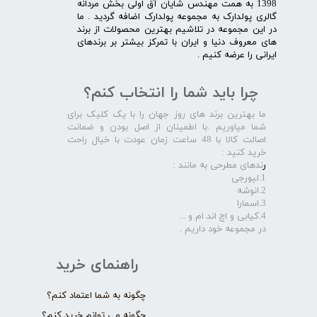
1398 به همت مهندس شایان آق اولی بخش مردانه
گالری پولدارک به مجموعه پولدارک اضافه گردید . ما
در این مجموعه در تلاشیم بهترین محصولات از برند
های معروف دنیا و ایران با تمرکز بیشتر بر برندهای
ایرانی را عرضه کنیم .​​​​​​​
چرا باید شما را انتخاب کنم؟
ما بهترین برند های روز جهان را با یک کلیک برای
شما میاوریم .با اطمینان از اصل بودن و ضمانت
اصالت کالا با 48 ساعت زمان عودت با خیال راحت
خرید کنید :
ر
ندهای مطرحی به مانند :
1.لیورجی
2.انوشه
3.اسمارا
4.کیابی و اچ اند ام و ...
در مجموعه خود داریم .​​​​​​​
راهنمای خرید
چگونه به شما اعتماد کنم؟
چگونه می توانم خرید کنم؟