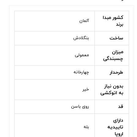
کشور مبدا
آلمان
برند
ساخت
بنگلادش
میزان
معمولی
چسبندگی
طرحدار
چهارخانه
بدون نیاز
خیر
به اتوکشی
قد
روی باسن
دارای
تاییدیه
بله
اروپا