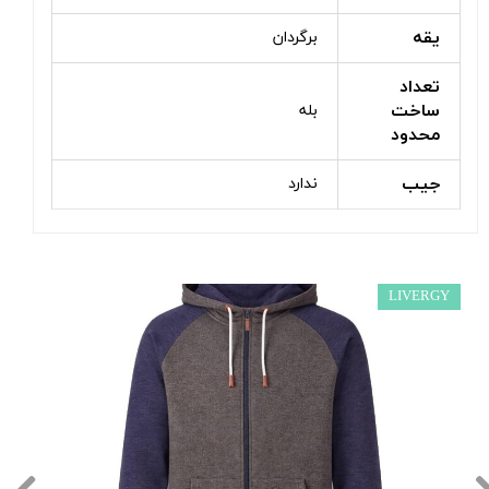
یقه
برگردان
تعداد
ساخت
بله
محدود
جیب
ندارد
LIVERGY