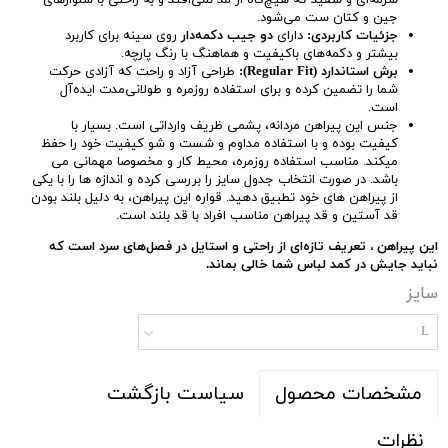
سرمه‌ای و سفید که هیچ‌گاه از مد نمی‌افتد و به راحتی با شلوارهای
جین و کتان ست می‌شود.
جزئیات کاربردی:
دارای
دو جیب دکمه‌دار
روی سینه برای کاربرد
بیشتر و دکمه‌های باکیفیت و هماهنگ با رنگ پارچه.
برش استاندارد (Regular Fit):
طراحی آزاد و راحت که آزادی حرکت
شما را تضمین کرده و برای استفاده روزمره و طولانی‌مدت ایده‌آل
است.
جنس این پیراهن مردانه، پشمی ظریف وارداتی است. بسیار با
کیفیت بوده و با استفاده مداوم و شست و شو کیفیت خود را حفظ
میکند. مناسب استفاده روزمره، محیط کار و مخصوصا مهمانی می
باشد. در صورت انتخاب جدول سایز را بررسی کرده و اندازه ها را با یکی
از پیراهن های خود تطبیق دهید. قواره این پیراهن، به دلیل بلند بودن
قد آستین و قد پیراهن مناسب افراد با قد بلند است.
این پیراهن ، تعریف تازه‌ای از راحتی و استایل در فصل‌های سرد است که
نباید جایش در کمد لباس شما خالی بماند.
سایز
L
سیاست بازگشت
مشخصات محصول
نظرات