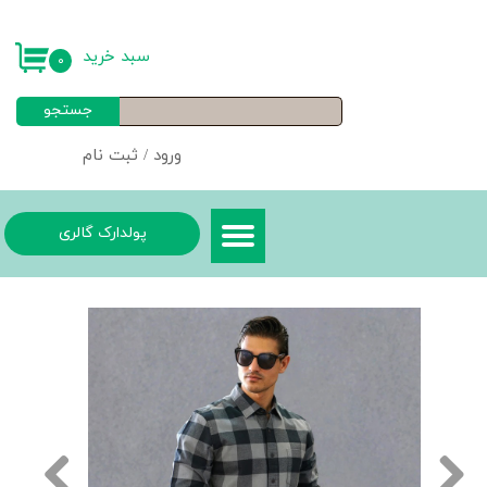
حساب کاربری من
سبد خرید
۰
تغییر گذر واژه
جستجو
سفارشات
ورود
/
ثبت نام
خروج از حساب کاربری
پولدارک گالری