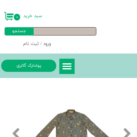
حساب کاربری من
سبد خرید
۰
تغییر گذر واژه
جستجو
سفارشات
ورود
/
ثبت نام
خروج از حساب کاربری
پولدارک گالری