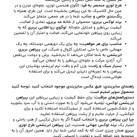
هر فصلی به شما حس خنکی و راحتی می‌بخشد.
طرح لوزی منحصر به فرد:
الگوی هندسی لوزی، جلوه‌ای مدرن و در
عین حال کلاسیک به این پیراهن بخشیده است. این طرح، همراه با
رنگ‌بندی خاص و جذاب
، شما را در هر جمعی متمایز می‌کند.
برند لوکس بربری:
محصولی از
خانه مد بربری
، نمادی از اصالت،
کیفیت بی‌نظیر و استایل جاودانه.
لوگوی زرد/طلایی بربری
که به
زیبایی روی پیراهن خودنمایی می‌کند، اصالت و اعتبار آن را تضمین
می‌کند.
مناسب برای هر موقعیت:
چه برای یک دورهمی دوستانه، چه یک
مهمانی خاص یا حتی استایلی کژوال و شیک، این
پیراهن بربری
ابریشمی
به شما امکان می‌دهد تا بدرخشید. برش و دوخت بی‌نقص
آن، آزادی حرکت و جلوه‌ای بی‌نظیر را به ارمغان می‌آورد.
بسیار سبک و راحت:
وزن کم و بافت نرم ابریشم، پوشیدن این
پیراهن را به تجربه‌ای دلپذیر تبدیل می‌کند و برای استفاده
طولانی‌مدت ایده‌آل است.
راهنمای سایزبندی: طبق عکس سایزبندی موجود انتخاب کنید .توجه کنید
محصول سوپر اسلیم است.
دستورالعمل‌های مراقبت:
برای حفظ کیفیت و زیبایی بی‌نظیر این
پیراهن
ابریشمی لوکس
، توصیه می‌شود آن را به صورت دستی و با آب سرد بشویید
و از خشک‌شویی استفاده کنید. از سفیدکننده استفاده نکنید و برای
اتوکشی، از حرارت ملایم و از پشت پیراهن استفاده نمایید.
چرا این پیراهن بربری را انتخاب کنید؟
اگر به دنبال ترکیبی از هنر، راحتی و
اعتبار یک
برند لوکس جهانی
هستید، این
پیراهن ابریشمی طرح لوزی
بربری
همان چیزی است که به کمد لباس شما نیاز دارد. همین امروز آن را به
مجموعه خود اضافه کنید و تفاوت را احساس کنید.