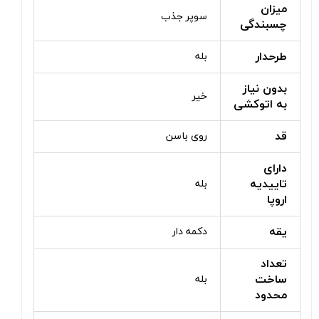
میزان
سوپر جذب
چسبندگی
طرحدار
بله
بدون نیاز
خیر
به اتوکشی
قد
روی باسن
دارای
تاییدیه
بله
اروپا
یقه
دکمه دار
تعداد
ساخت
بله
محدود