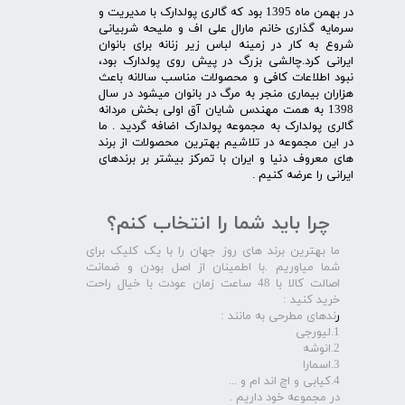
در بهمن ماه 1395 بود که گالری پولدارک با مدیریت و
سرمایه گذاری خانم مارال علی اف و ملیحه شربیانی
شروع به کار در زمینه لباس زیر زنانه برای بانوان
ایرانی کرد.چالشی بزرگ در پیش روی پولدارک بود،
نبود اطلاعات کافی و محصولات مناسب سالانه باعث
هزاران بیماری منجر به مرگ در بانوان میشود در سال
1398 به همت مهندس شایان آق اولی بخش مردانه
گالری پولدارک به مجموعه پولدارک اضافه گردید . ما
در این مجموعه در تلاشیم بهترین محصولات از برند
های معروف دنیا و ایران با تمرکز بیشتر بر برندهای
ایرانی را عرضه کنیم .​​​​​​​
چرا باید شما را انتخاب کنم؟
ما بهترین برند های روز جهان را با یک کلیک برای
شما میاوریم .با اطمینان از اصل بودن و ضمانت
اصالت کالا با 48 ساعت زمان عودت با خیال راحت
خرید کنید :
ر
ندهای مطرحی به مانند :
1.لیورجی
2.انوشه
3.اسمارا
4.کیابی و اچ اند ام و ...
در مجموعه خود داریم .​​​​​​​