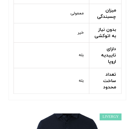
میزان
معمولی
چسبندگی
بدون نیاز
خیر
به اتوکشی
دارای
تاییدیه
بله
اروپا
تعداد
ساخت
بله
محدود
LIVERGY