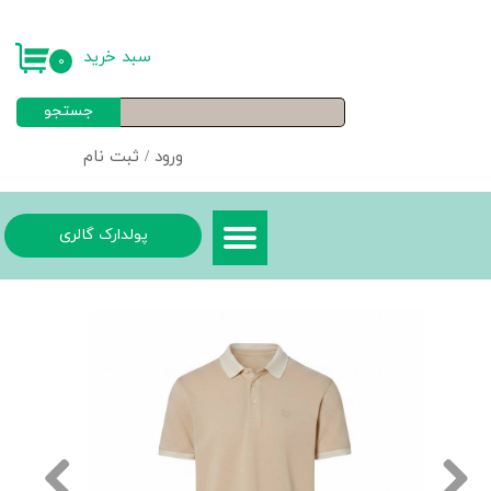
حساب کاربری من
سبد خرید
۰
تغییر گذر واژه
جستجو
سفارشات
ورود
/
ثبت نام
خروج از حساب کاربری
پولدارک گالری