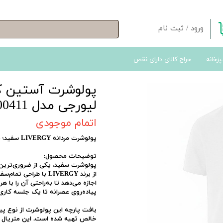
ورود
/
ثبت نام
حساب کاربری من
پزخانه
حراج کالای دارای نقص
تغییر گذر واژه
سفارشات
پولوشرت آستین کوت
خروج از حساب کاربری
لیورجی مدل P00411
اتمام موجودی
پولوشرت مردانه LIVERGY سفید؛ مینیمال، باکیفیت و همیشه‌مد
توضیحات محصول:
پولوشرت سفید، یکی از ضروری‌تری
از برند LIVERGY با ط
اجازه می‌دهد تا به‌راحتی آن را با
پیاده‌روی عصرانه تا یک جلسه کاری
خالص تهیه شده است. این متریال ط