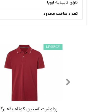
دارای تاییدیه اروپا
تعداد ساخت محدود
LIVERGY
پولوشرت آستین کوتاه یقه برگردان مردانه لیورجی مدل P00386