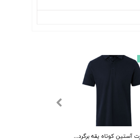
پولوشرت آستین کوتاه یقه برگردان مردانه لیورجی مدل P00401