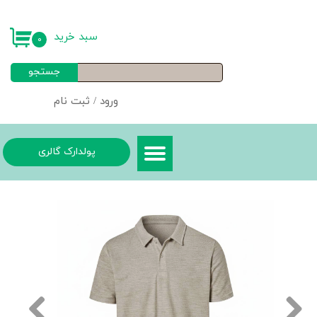
حساب کاربری من
سبد خرید
۰
تغییر گذر واژه
جستجو
سفارشات
ورود
/
ثبت نام
خروج از حساب کاربری
پولدارک گالری