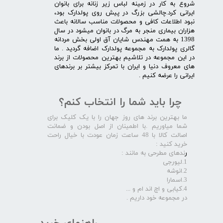
شروع به کار در زمینه لباس زیر زنانه برای بانوان
ایرانی کرد.چالشی بزرگ در پیش روی پولدارک بود،
نبود اطلاعات کافی و محصولات مناسب سالانه باعث
هزاران بیماری منجر به مرگ در بانوان میشود در سال
1398 به همت مهندس شایان آق اولی بخش مردانه
گالری پولدارک به مجموعه پولدارک اضافه گردید . ما
در این مجموعه در تلاشیم بهترین محصولات از برند
های معروف دنیا و ایران با تمرکز بیشتر بر برندهای
ایرانی را عرضه کنیم .​​​​​​​
چرا باید شما را انتخاب کنم؟
ما بهترین برند های روز جهان را با یک کلیک برای
شما میاوریم .با اطمینان از اصل بودن و ضمانت
اصالت کالا با 48 ساعت زمان عودت با خیال راحت
خرید کنید :
ر
ندهای مطرحی به مانند :
1.لیورجی
2.انوشه
3.اسمارا
4.کیابی و اچ اند ام و ...
در مجموعه خود داریم .​​​​​​​