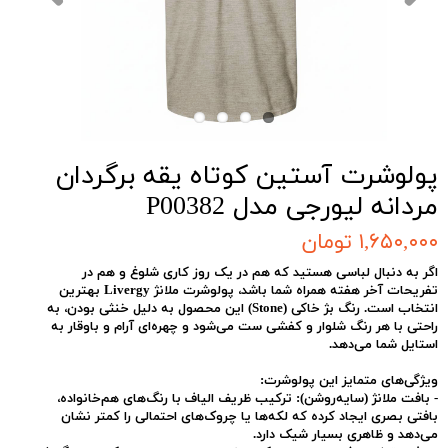
پولوشرت آستین کوتاه یقه برگردان
مردانه لیورجی مدل P00382
۱,۶۵۰,۰۰۰ تومان
اگر به دنبال لباسی هستید که هم در یک روز کاری شلوغ و هم در
تفریحات آخر هفته همراه شما باشد، پولوشرت ملانژ
Livergy
بهترین
انتخاب است. رنگ بژ خاکی (Stone) این محصول به دلیل خنثی بودن، به
راحتی با هر رنگ شلوار و کفشی ست می‌شود و چهره‌ای آرام و باوقار به
استایل شما می‌دهد.
ویژگی‌های متمایز این پولوشرت:
-
بافت ملانژ (سایه‌روشن):
ترکیب ظریف الیاف با رنگ‌های هم‌خانواده،
بافتی بصری ایجاد کرده که لکه‌ها یا چروک‌های احتمالی را کمتر نشان
می‌دهد و ظاهری بسیار شیک دارد.