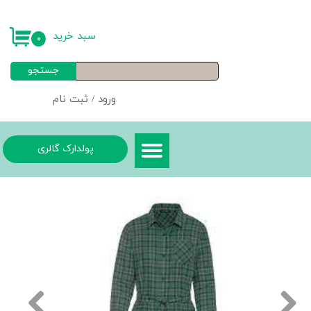
حساب کاربری من
سبد خرید
۰
تغییر گذر واژه
جستجو
سفارشات
ورود
/
ثبت نام
خروج از حساب کاربری
پولدارک گالری