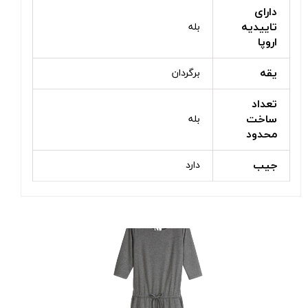
دارای
تاییدیه
بله
اروپا
یقه
برگردان
تعداد
ساخت
بله
محدود
جیب
دارد