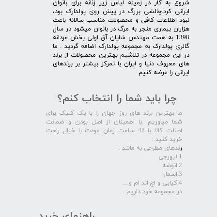
شروع به کار در زمینه لباس زیر زنانه برای بانوان
ایرانی کرد.چالشی بزرگ در پیش روی پولدارک بود،
نبود اطلاعات کافی و محصولات مناسب سالانه باعث
هزاران بیماری منجر به مرگ در بانوان میشود در سال
1398 به همت مهندس شایان آق اولی بخش مردانه
گالری پولدارک به مجموعه پولدارک اضافه گردید . ما
در این مجموعه در تلاشیم بهترین محصولات از برند
های معروف دنیا و ایران با تمرکز بیشتر بر برندهای
ایرانی را عرضه کنیم .​​​​​​​
چرا باید شما را انتخاب کنم؟
ما بهترین برند های روز جهان را با یک کلیک برای
شما میاوریم .با اطمینان از اصل بودن و ضمانت
اصالت کالا با 48 ساعت زمان عودت با خیال راحت
خرید کنید :
ر
ندهای مطرحی به مانند :
1.لیورجی
2.انوشه
3.اسمارا
4.کیابی و اچ اند ام و ...
در مجموعه خود داریم .​​​​​​​
راهنمای خرید