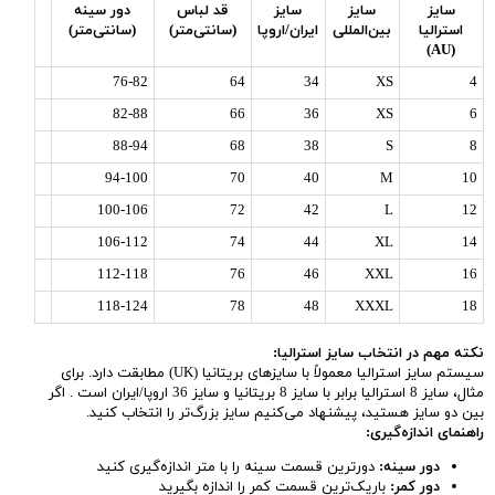
سایز
سایز
سایز
قد لباس
دور سینه
استرالیا
بین‌المللی
ایران/اروپا
(سانتی‌متر)
(سانتی‌متر)
(AU)
76-82
64
34
XS
4
82-88
66
36
XS
6
88-94
68
38
S
8
94-100
70
40
M
10
100-106
72
42
L
12
106-112
74
44
XL
14
112-118
76
46
XXL
16
118-124
78
48
XXXL
18
نکته مهم در انتخاب سایز استرالیا:
سیستم سایز استرالیا معمولاً با سایزهای بریتانیا (UK) مطابقت دارد. برای
مثال، سایز 8 استرالیا برابر با سایز 8 بریتانیا و سایز 36 اروپا/ایران است . اگر
بین دو سایز هستید، پیشنهاد می‌کنیم سایز بزرگ‌تر را انتخاب کنید.
راهنمای اندازه‌گیری:
دور سینه:
دورترین قسمت سینه را با متر اندازه‌گیری کنید
دور کمر:
باریک‌ترین قسمت کمر را اندازه بگیرید