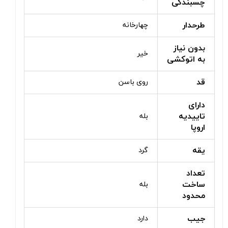
چسبندگی
طرحدار
چهارخانه
بدون نیاز
خیر
به اتوکشی
قد
روی باسن
دارای
تاییدیه
بله
اروپا
یقه
گرد
تعداد
ساخت
بله
محدود
جیب
دارد