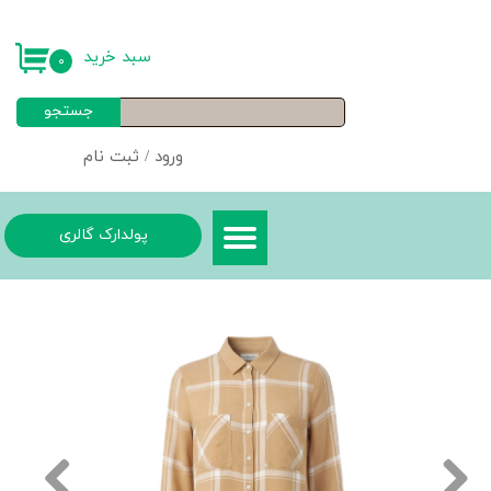
حساب کاربری من
سبد خرید
۰
تغییر گذر واژه
جستجو
سفارشات
ورود
/
ثبت نام
خروج از حساب کاربری
پولدارک گالری