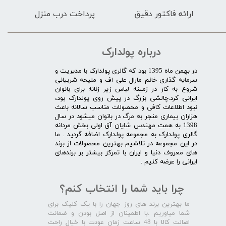
ارائه فاکتور دقیق
پرداخت درب منزل
درباره پولدارک
در بهمن ماه 1395 بود که گالری پولدارک با مدیریت و
سرمایه گذاری خانم مارال علی اف و ملیحه شربیانی
شروع به کار در زمینه لباس زیر زنانه برای بانوان
ایرانی کرد.چالشی بزرگ در پیش روی پولدارک بود،
نبود اطلاعات کافی و محصولات مناسب سالانه باعث
هزاران بیماری منجر به مرگ در بانوان میشود در سال
1398 به همت مهندس شایان آق اولی بخش مردانه
گالری پولدارک به مجموعه پولدارک اضافه گردید . ما
در این مجموعه در تلاشیم بهترین محصولات از برند
های معروف دنیا و ایران با تمرکز بیشتر بر برندهای
ایرانی را عرضه کنیم .​​​​​​​
چرا باید شما را انتخاب کنم؟
ما بهترین برند های روز جهان را با یک کلیک برای
شما میاوریم .با اطمینان از اصل بودن و ضمانت
اصالت کالا با 48 ساعت زمان عودت با خیال راحت