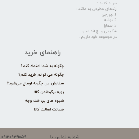
خرید کنید :
ر
ندهای مطرحی به مانند :
1.لیورجی
2.انوشه
3.اسمارا
4.کیابی و اچ اند ام و ...
در مجموعه خود داریم .​​​​​​​
راهنمای خرید
چگونه به شما اعتماد کنم؟
چگونه می توانم خرید کنم؟
سفارش من چگونه ارسال می‌شود؟
رویه برگرداندن کالا
شیوه های پرداخت وجه
ضمانت اصالت کالا
09120939059
شماره تماس با