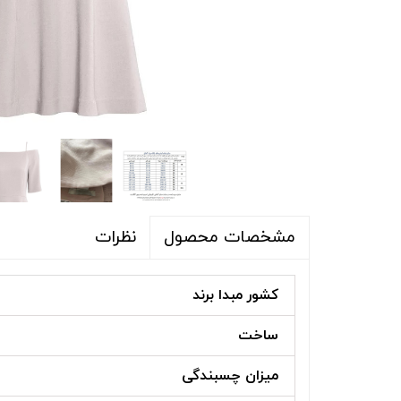
شلوار و شلوارک
اکسسوری
اکسسوری
کیف
لباس گرم
کفش زنانه
نظرات
مشخصات محصول
کشور مبدا برند
ساخت
میزان چسبندگی