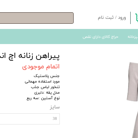
ورود
/
ثبت نام
حساب کاربری من
پزخانه
حراج کالای دارای نقص
تغییر گذر واژه
سفارشات
پیراهن زنانه اچ اند ا
خروج از حساب کاربری
اتمام موجودی
جنس پلاستیک
مورد استفاده مهمانی
تنخور لباس جذب
مدل یقه :دلبری
نوع آستین :سه ربع
سایز
38