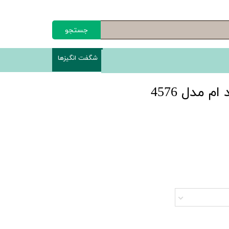
جستجو
شگفت انگیزها
م مدل 4576