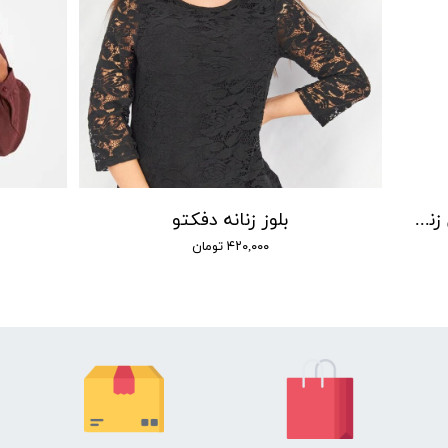
شومیز آستین بلند یقه برگردان زنانه آنکو مدل P00282
بلوز زنانه دفکتو
۴۲۰,۰۰۰ تومان