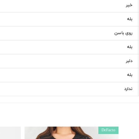
خیر
بله
روی باسن
بله
دلبر
بله
ندارد
DeFacto