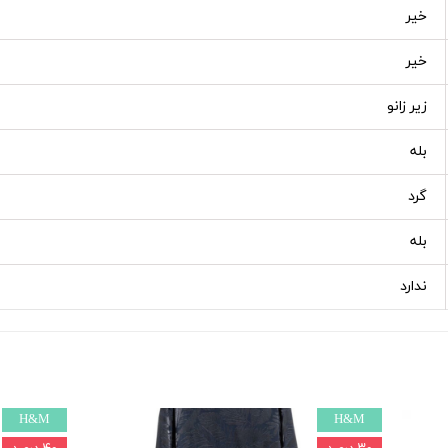
خیر
خیر
زیر زانو
بله
گرد
بله
ندارد
H&M
H&M