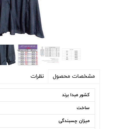
شلوار و شلوارک
اکسسوری
اکسسوری
کیف
لباس گرم
کفش زنانه
نظرات
مشخصات محصول
کشور مبدا برند
ساخت
میزان چسبندگی