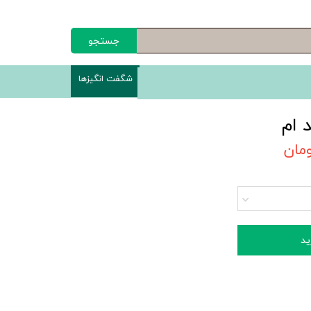
جستجو
شگفت انگیزها
 ام
ید