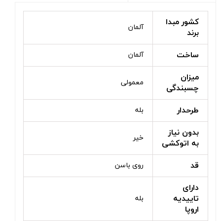
کشور مبدا
آلمان
برند
ساخت
آلمان
میزان
معمولی
چسبندگی
طرحدار
بله
بدون نیاز
خیر
به اتوکشی
قد
روی باسن
دارای
تاییدیه
بله
اروپا