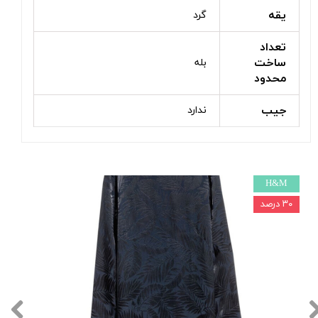
یقه
گرد
تعداد
ساخت
بله
محدود
جیب
ندارد
H&M
۳۰ درصد