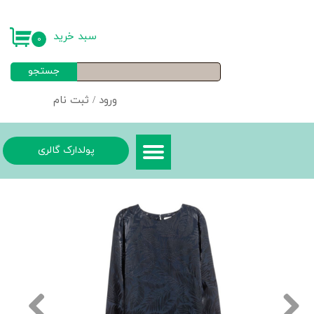
حساب کاربری من
سبد خرید
۰
تغییر گذر واژه
جستجو
سفارشات
ورود
/
ثبت نام
خروج از حساب کاربری
پولدارک گالری