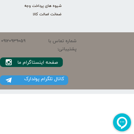
شیوه های پرداخت وجه
ضمانت اصالت کالا
09120939059
شماره تماس با
پشتیبانی:
صفحه اینستاگرام ما
کانال تلگرام پولدارک