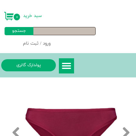
حساب کاربری من
سبد خرید
۰
تغییر گذر واژه
جستجو
سفارشات
ورود
/
ثبت نام
خروج از حساب کاربری
پولدارک گالری