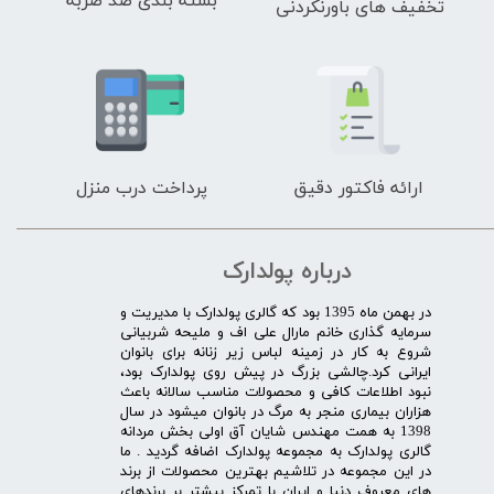
بسته بندی ضد ضربه
تخفیف های باورنکردنی
ارائه فاکتور دقیق
پرداخت درب منزل
درباره پولدارک
در بهمن ماه 1395 بود که گالری پولدارک با مدیریت و
سرمایه گذاری خانم مارال علی اف و ملیحه شربیانی
شروع به کار در زمینه لباس زیر زنانه برای بانوان
ایرانی کرد.چالشی بزرگ در پیش روی پولدارک بود،
نبود اطلاعات کافی و محصولات مناسب سالانه باعث
هزاران بیماری منجر به مرگ در بانوان میشود در سال
1398 به همت مهندس شایان آق اولی بخش مردانه
گالری پولدارک به مجموعه پولدارک اضافه گردید . ما
در این مجموعه در تلاشیم بهترین محصولات از برند
های معروف دنیا و ایران با تمرکز بیشتر بر برندهای