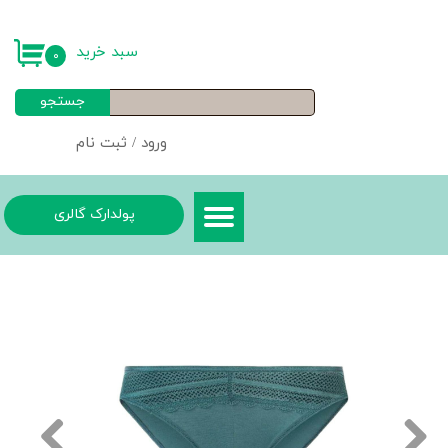
حساب کاربری من
سبد خرید
۰
تغییر گذر واژه
جستجو
سفارشات
ورود
/
ثبت نام
خروج از حساب کاربری
پولدارک گالری