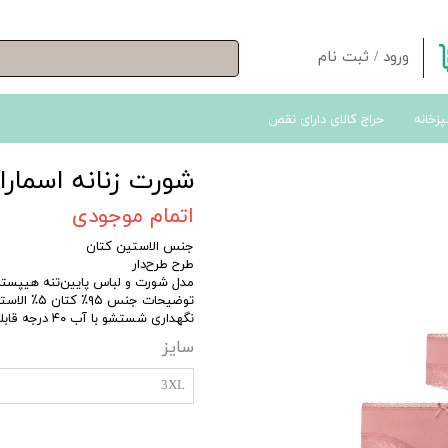
ورود
/
ثبت نام
حساب کاربری من
پزخانه
حراج کالای دارای نقص
تغییر گذر واژه
سفارشات
شورت زنانه اسمارا مدل Sm001 بس
خروج از حساب کاربری
اتمام موجودی
جنس الاستین کتان
طرح طرح‌دار
مدل شورت و لباس پایین‌تنه هیپستر (ipster
توضیحات جنس ۹۵٪ کتان ۵٪ الاستین
نگهداری شستشو با آب ۴۰ درجه قابلیت اتو کشی
سایز
3XL