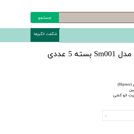
جستجو
شگفت انگیزها
ته 5 عددی
H)