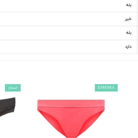
بله
خیر
بله
دارد
ESMARA
اسمارا