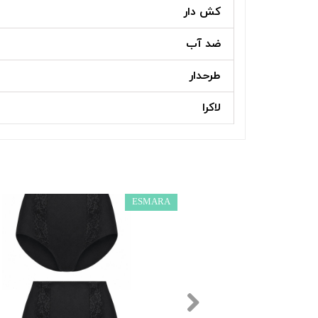
کش دار
ضد آب
طرحدار
لاکرا
ESMARA