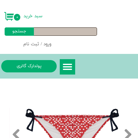
حساب کاربری من
سبد خرید
۰
تغییر گذر واژه
جستجو
سفارشات
ورود
/
ثبت نام
خروج از حساب کاربری
پولدارک گالری