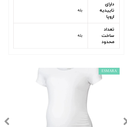
دارای
تاییدیه
بله
اروپا
تعداد
ساخت
بله
محدود
ESMARA