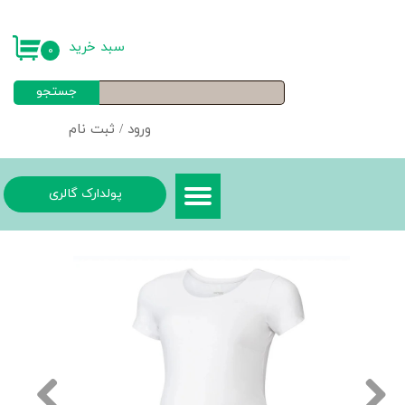
حساب کاربری من
سبد خرید
۰
تغییر گذر واژه
جستجو
سفارشات
ورود
/
ثبت نام
خروج از حساب کاربری
پولدارک گالری