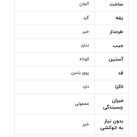
ساخت
آلمان
یقه
گرد
طرحدار
خیر
جیب
ندارد
آستین
کوتاه
قد
روی باسن
لاکرا
دارد
میزان
معمولی
چسبندگی
بدون نیاز
خیر
به اتوکشی