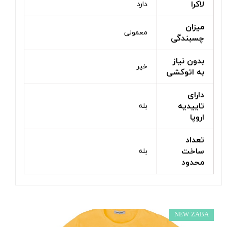
لاکرا
دارد
میزان
معمولی
چسبندگی
بدون نیاز
خیر
به اتوکشی
دارای
تاییدیه
بله
اروپا
تعداد
ساخت
بله
محدود
NEW ZABA