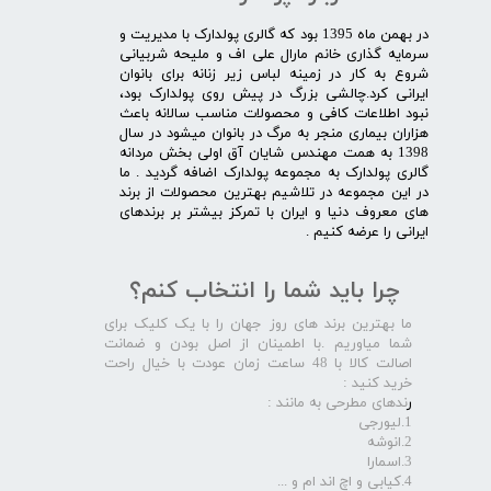
در بهمن ماه 1395 بود که گالری پولدارک با مدیریت و
سرمایه گذاری خانم مارال علی اف و ملیحه شربیانی
شروع به کار در زمینه لباس زیر زنانه برای بانوان
ایرانی کرد.چالشی بزرگ در پیش روی پولدارک بود،
نبود اطلاعات کافی و محصولات مناسب سالانه باعث
هزاران بیماری منجر به مرگ در بانوان میشود در سال
1398 به همت مهندس شایان آق اولی بخش مردانه
گالری پولدارک به مجموعه پولدارک اضافه گردید . ما
در این مجموعه در تلاشیم بهترین محصولات از برند
های معروف دنیا و ایران با تمرکز بیشتر بر برندهای
ایرانی را عرضه کنیم .​​​​​​​
چرا باید شما را انتخاب کنم؟
ما بهترین برند های روز جهان را با یک کلیک برای
شما میاوریم .با اطمینان از اصل بودن و ضمانت
اصالت کالا با 48 ساعت زمان عودت با خیال راحت
خرید کنید :
ر
ندهای مطرحی به مانند :
1.لیورجی
2.انوشه
3.اسمارا
4.کیابی و اچ اند ام و ...