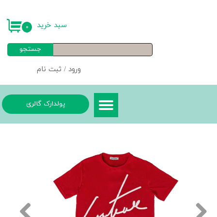
حساب کاربری من
سبد خرید
۰
تغییر گذر واژه
جستجو
سفارشات
ورود
/
ثبت نام
خروج از حساب کاربری
پولدارک گالری