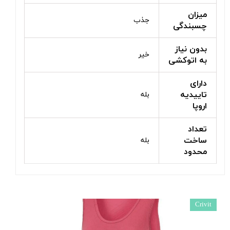
میزان
جذب
چسبندگی
بدون نیاز
خیر
به اتوکشی
دارای
تاییدیه
بله
اروپا
تعداد
ساخت
بله
محدود
Crivit