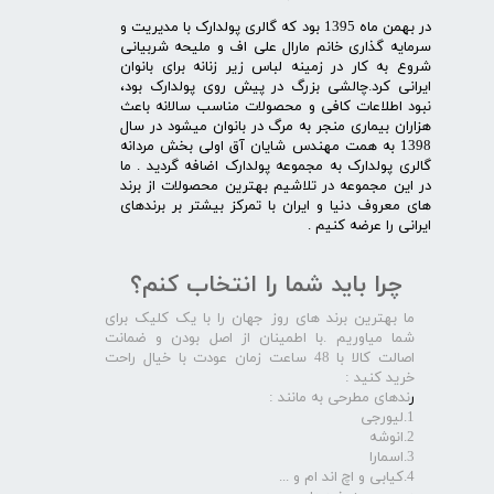
در بهمن ماه 1395 بود که گالری پولدارک با مدیریت و
سرمایه گذاری خانم مارال علی اف و ملیحه شربیانی
شروع به کار در زمینه لباس زیر زنانه برای بانوان
ایرانی کرد.چالشی بزرگ در پیش روی پولدارک بود،
نبود اطلاعات کافی و محصولات مناسب سالانه باعث
هزاران بیماری منجر به مرگ در بانوان میشود در سال
1398 به همت مهندس شایان آق اولی بخش مردانه
گالری پولدارک به مجموعه پولدارک اضافه گردید . ما
در این مجموعه در تلاشیم بهترین محصولات از برند
های معروف دنیا و ایران با تمرکز بیشتر بر برندهای
ایرانی را عرضه کنیم .​​​​​​​
چرا باید شما را انتخاب کنم؟
ما بهترین برند های روز جهان را با یک کلیک برای
شما میاوریم .با اطمینان از اصل بودن و ضمانت
اصالت کالا با 48 ساعت زمان عودت با خیال راحت
خرید کنید :
ر
ندهای مطرحی به مانند :
1.لیورجی
2.انوشه
3.اسمارا
4.کیابی و اچ اند ام و ...