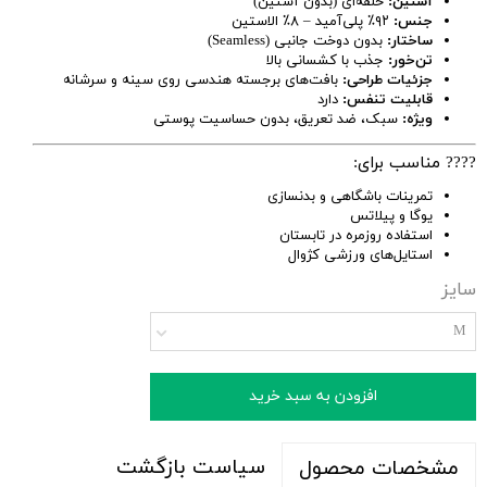
آستین:
حلقه‌ای (بدون آستین)
جنس:
۹۲٪ پلی‌آمید – ۸٪ الاستین
ساختار:
بدون دوخت جانبی (Seamless)
تن‌خور:
جذب با کشسانی بالا
جزئیات طراحی:
بافت‌های برجسته هندسی روی سینه و سرشانه
قابلیت تنفس:
دارد
ویژه:
سبک، ضد تعریق، بدون حساسیت پوستی
???? مناسب برای:
تمرینات باشگاهی و بدنسازی
یوگا و پیلاتس
استفاده روزمره در تابستان
استایل‌های ورزشی کژوال
سایز
M
افزودن به سبد خرید
سیاست بازگشت
مشخصات محصول