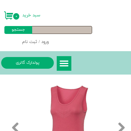
حساب کاربری من
سبد خرید
۰
تغییر گذر واژه
جستجو
سفارشات
ورود
/
ثبت نام
خروج از حساب کاربری
پولدارک گالری