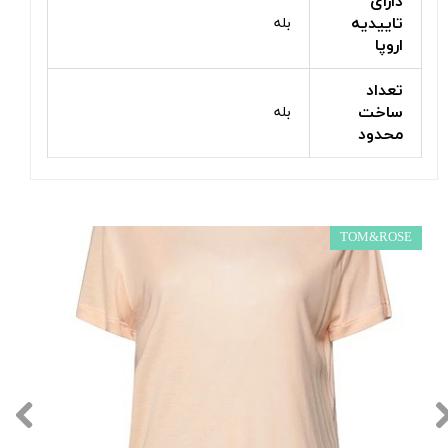
دارای
تاییدیه
بله
اروپا
تعداد
ساخت
بله
محدود
TOM&ROSE