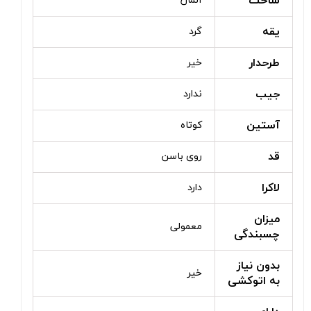
ساخت
آلمان
یقه
گرد
طرحدار
خیر
جیب
ندارد
آستین
کوتاه
قد
روی باسن
لاکرا
دارد
میزان
معمولی
چسبندگی
بدون نیاز
خیر
به اتوکشی