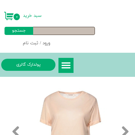
حساب کاربری من
سبد خرید
۰
تغییر گذر واژه
جستجو
سفارشات
ورود
/
ثبت نام
خروج از حساب کاربری
پولدارک گالری