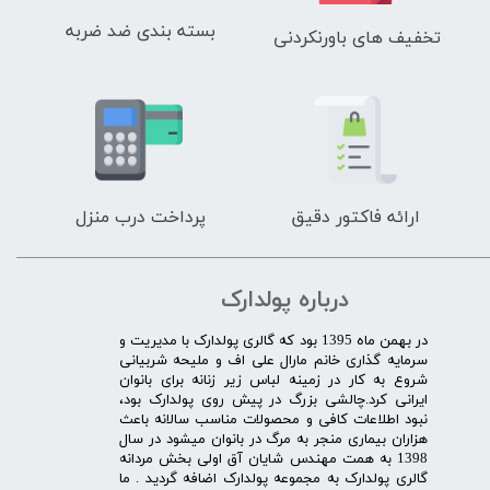
بسته بندی ضد ضربه
تخفیف های باورنکردنی
ارائه فاکتور دقیق
پرداخت درب منزل
درباره پولدارک
در بهمن ماه 1395 بود که گالری پولدارک با مدیریت و
سرمایه گذاری خانم مارال علی اف و ملیحه شربیانی
شروع به کار در زمینه لباس زیر زنانه برای بانوان
ایرانی کرد.چالشی بزرگ در پیش روی پولدارک بود،
نبود اطلاعات کافی و محصولات مناسب سالانه باعث
هزاران بیماری منجر به مرگ در بانوان میشود در سال
1398 به همت مهندس شایان آق اولی بخش مردانه
گالری پولدارک به مجموعه پولدارک اضافه گردید . ما