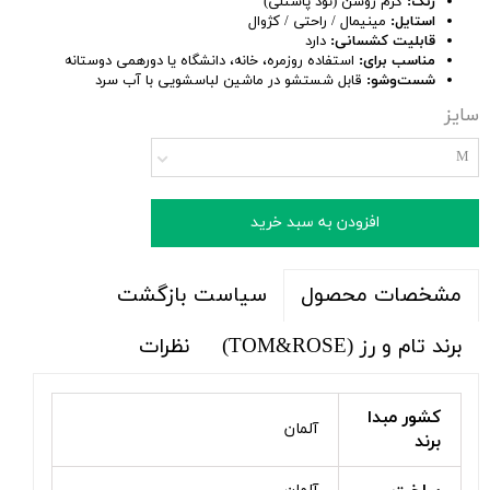
رنگ:
کرم روشن (نود پاستلی)
استایل:
مینیمال / راحتی / کژوال
قابلیت کشسانی:
دارد
مناسب برای:
استفاده روزمره، خانه، دانشگاه یا دورهمی دوستانه
شست‌وشو:
قابل شستشو در ماشین لباسشویی با آب سرد
سایز
M
افزودن به سبد خرید
سیاست بازگشت
مشخصات محصول
برند تام و رز (TOM&ROSE)
نظرات
کشور مبدا
آلمان
برند