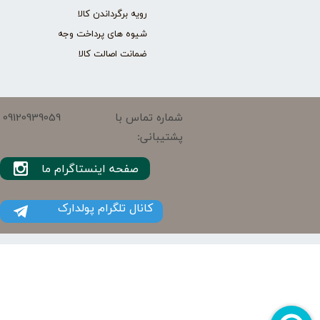
رویه برگرداندن کالا
شیوه های پرداخت وجه
ضمانت اصالت کالا
09120939059
شماره تماس با
پشتیبانی:
صفحه اینستاگرام ما
کانال تلگرام پولدارک