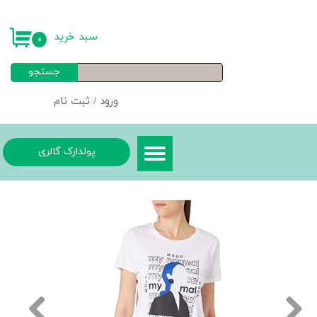
حساب کاربری من
سبد خرید
۰
تغییر گذر واژه
جستجو
سفارشات
ورود
/
ثبت نام
خروج از حساب کاربری
پولدارک گالری