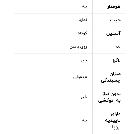
طرحدار
بله
جیب
ندارد
آستین
کوتاه
قد
روی باسن
لاکرا
خیر
میزان
معمولی
چسبندگی
بدون نیاز
خیر
به اتوکشی
دارای
تاییدیه
بله
اروپا