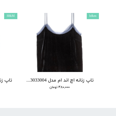
H&M
h&m
تاپ زنانه اچ اند ام مدل 0503033004
۴۸۰,۰۰۰ تومان