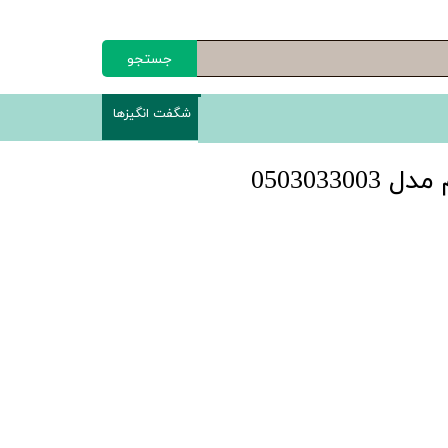
جستجو
شگفت انگیزها
05030330