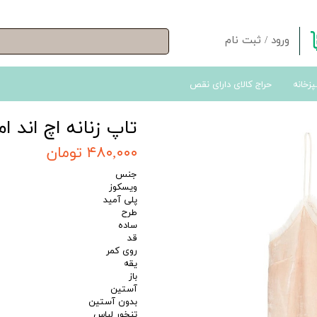
ورود
/
ثبت نام
حساب کاربری من
پزخانه
حراج کالای دارای نقص
تغییر گذر واژه
سفارشات
تاپ زنانه اچ اند ام مدل 03
خروج از حساب کاربری
۴۸۰,۰۰۰ تومان
جنس
ویسکوز
پلی آمید
طرح
ساده
قد
روی کمر
یقه
باز
آستین
بدون آستین
تنخور لباس