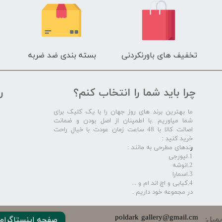
تخفیف های باورنکردنی
بسته بندی ضد ضربه
چرا باید شما را انتخاب کنم؟
ر
ما بهترین برند های روز جهان را با یک کلیک برای
شما میاوریم .با اطمینان از اصل بودن و ضمانت
اصالت کالا با 48 ساعت زمان عودت با خیال راحت
خرید کنید :
ر
ندهای مطرحی به مانند :
1.لیورجی
2.انوشه
3.اسمارا
4.کیابی و اچ اند ام و ...
در مجموعه خود داریم .​​​​​​​
​​​poldark gallery@gmail.cm
میل:
صفحه اینستاگرام 