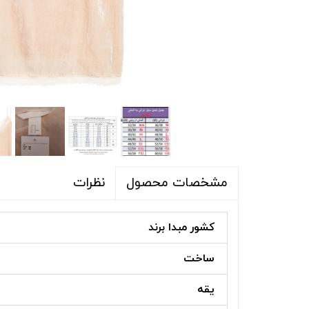
شلوار و شلوارک
اکسسوری
اکسسوری
کیف
لباس گرم
کفش زنانه
نظرات
مشخصات محصول
کشور مبدا برند
ساخت
یقه