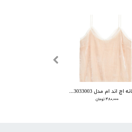
تاپ زنانه اچ اند ام مدل 0503033003
۴۸۰,۰۰۰ تومان