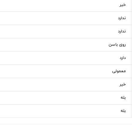
خیر
ندارد
ندارد
روی باسن
دارد
معمولی
خیر
بله
بله