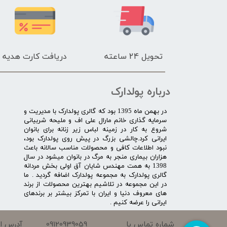
تحویل 24 ساعته
دریافت کارت هدیه
درباره پولدارک
در بهمن ماه 1395 بود که گالری پولدارک با مدیریت و
سرمایه گذاری خانم مارال علی اف و ملیحه شربیانی
شروع به کار در زمینه لباس زیر زنانه برای بانوان
ایرانی کرد.چالشی بزرگ در پیش روی پولدارک بود،
نبود اطلاعات کافی و محصولات مناسب سالانه باعث
هزاران بیماری منجر به مرگ در بانوان میشود در سال
1398 به همت مهندس شایان آق اولی بخش مردانه
گالری پولدارک به مجموعه پولدارک اضافه گردید . ما
در این مجموعه در تلاشیم بهترین محصولات از برند
های معروف دنیا و ایران با تمرکز بیشتر بر برندهای
ایرانی را عرضه کنیم .​​​​​​​
09120939059
شماره تماس با
آدرس ای