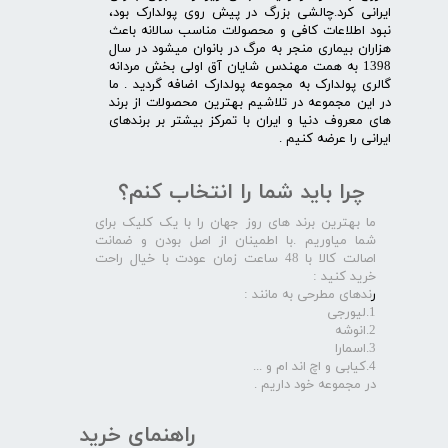
ایرانی کرد.چالشی بزرگ در پیش روی پولدارک بود،
نبود اطلاعات کافی و محصولات مناسب سالانه باعث
هزاران بیماری منجر به مرگ در بانوان میشود در سال
1398 به همت مهندس شایان آق اولی بخش مردانه
گالری پولدارک به مجموعه پولدارک اضافه گردید . ما
در این مجموعه در تلاشیم بهترین محصولات از برند
های معروف دنیا و ایران با تمرکز بیشتر بر برندهای
ایرانی را عرضه کنیم .​​​​​​​
چرا باید شما را انتخاب کنم؟
ما بهترین برند های روز جهان را با یک کلیک برای
شما میاوریم .با اطمینان از اصل بودن و ضمانت
اصالت کالا با 48 ساعت زمان عودت با خیال راحت
خرید کنید :
ر
ندهای مطرحی به مانند :
1.لیورجی
2.انوشه
3.اسمارا
4.کیابی و اچ اند ام و ...
در مجموعه خود داریم .​​​​​​​
راهنمای خرید