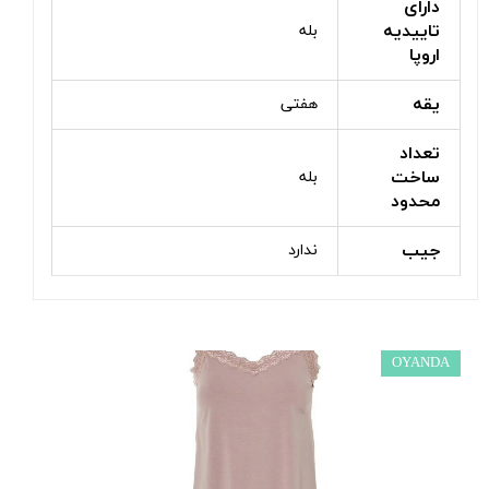
دارای
تاییدیه
بله
اروپا
یقه
هفتی
تعداد
ساخت
بله
محدود
جیب
ندارد
OYANDA