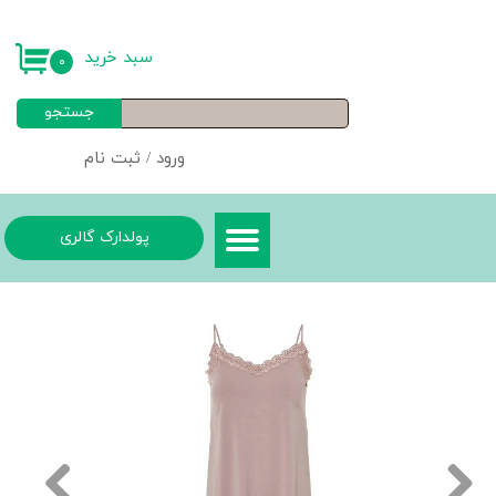
حساب کاربری من
سبد خرید
۰
تغییر گذر واژه
جستجو
سفارشات
ورود
/
ثبت نام
خروج از حساب کاربری
پولدارک گالری