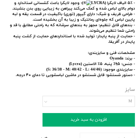
-
۵٪ الیاف لایکرا (LYCRA
):
وجود لایکرا باعث کشسانی استاندارد و
دوام بالای لباس شده و کمک می‌کند پیراهن به زیبایی روی بدن بنشیند.
-
طراحی ظریف و شیک:
دارای گیپور (توری) باکیفیت در قسمت یقه و لبه
پایین لباس که جلوه‌ای رمانتیک و زیبا به آن بخشیده است.
-
بندهای قابل تنظیم:
مجهز به بندهای سرشانه که به راحتی مطابق با قد و
راحتی شما تنظیم می‌شوند.
-
حمایت از پنبه پایدار:
تولید شده با استانداردهای حمایت از کشت پنبه
پایدار در آفریقا.
مشخصات فنی و سایزبندی:
-
برند:
Oyanda
-
جنس:
۹۵٪ پنبه، ۵٪ الاستین (Lycra)
-
سایزبندی موجود:
(S: 36/38 - M: 40/42 - L: 44/46)
-
دستور شستشو:
قابل شستشو در ماشین لباسشویی تا دمای ۴۰ درجه.
سایز
M
افزودن به سبد خرید