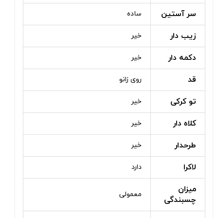
سر آستین
ساده
زیب دار
خیر
دکمه دار
خیر
قد
روی زانو
تو کرکی
خیر
کلاه دار
خیر
طرحدار
خیر
لاکرا
دارد
میزان
معمولی
چسبندگی