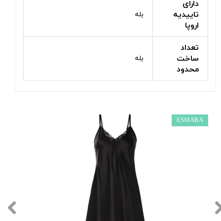
دارای
تاییدیه
بله
اروپا
تعداد
ساخت
بله
محدود
ESMARA