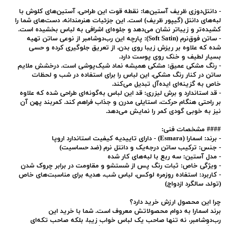
-
دانتل‌دوزی ظریف آستین‌ها:
نقطه قوت این طراحی، آستین‌های کلوش با
لبه‌های دانتل (گیپور ظریف) است. این جزئیات هنرمندانه، دست‌های شما را
کشیده‌تر و زیباتر نشان می‌دهد و جلوه‌ای اشرافی به لباس بخشیده است.
-
ساتن فوق‌نرم (Soft Satin):
پارچه این رب‌دوشامبر از نوعی ساتن تهیه
شده که علاوه بر ریزش زیبا روی بدن، از تعریق جلوگیری کرده و حسی
بسیار لطیف و خنک روی پوست دارد.
-
رنگ مشکی عمیق:
مشکی همیشه نماد شیک‌پوشی است. درخشش ملایم
ساتن در کنار رنگ مشکی، این لباس را برای استفاده در شب و لحظات
خاص به گزینه‌ای ایده‌آل تبدیل می‌کند.
-
قد استاندارد و برش لیزری:
قد این لباس به‌گونه‌ای طراحی شده که علاوه
بر راحتی هنگام حرکت، استایلی مدرن و جذاب فراهم کند. کمربند پهن آن
نیز به خوبی گودی کمر را نمایش می‌دهد.
####
مشخصات فنی:
-
برند:
اسمارا (Esmara) - دارای تاییدیه کیفیت استاندارد اروپا
-
جنس:
ترکیب ساتن درجه‌یک و دانتل نرم (ضد حساسیت)
-
مدل آستین:
سه ربع با لبه‌های کار شده
-
ویژگی خاص:
ثبات رنگ پس از شستشو و مقاومت در برابر چروک شدن
-
کاربرد:
استفاده روزمره لوکس، لباس شب، هدیه برای مناسبت‌های خاص
(تولد، سالگرد ازدواج)
چرا این محصول ارزش خرید دارد؟
برند اسمارا به دوام محصولاتش معروف است. شما با خرید این
رب‌دوشامبر، نه تنها صاحب یک لباس خواب زیبا، بلکه صاحب تکه‌ای