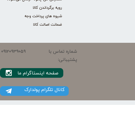
رویه برگرداندن کالا
شیوه های پرداخت وجه
ضمانت اصالت کالا
09120939059
شماره تماس با
پشتیبانی:
صفحه اینستاگرام ما
کانال تلگرام پولدارک