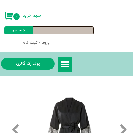
حساب کاربری من
سبد خرید
۰
تغییر گذر واژه
جستجو
سفارشات
ورود
/
ثبت نام
خروج از حساب کاربری
پولدارک گالری