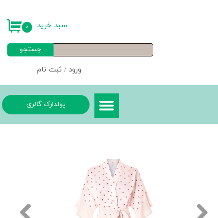
حساب کاربری من
سبد خرید
۰
تغییر گذر واژه
جستجو
سفارشات
ورود
/
ثبت نام
خروج از حساب کاربری
پولدارک گالری