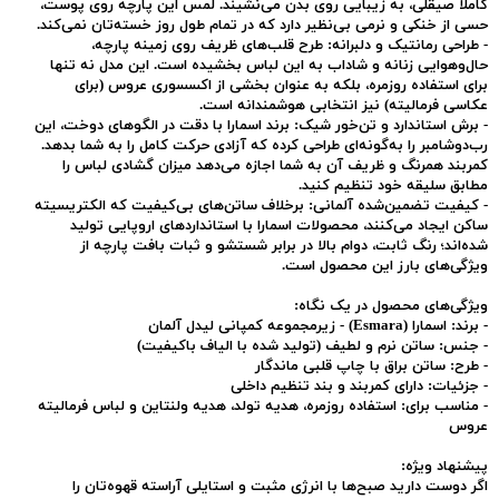
کاملاً صیقلی، به زیبایی روی بدن می‌نشیند. لمس این پارچه روی پوست،
حسی از خنکی و نرمی بی‌نظیر دارد که در تمام طول روز خسته‌تان نمی‌کند.
-
طراحی رمانتیک و دلبرانه:
طرح قلب‌های ظریف روی زمینه پارچه،
حال‌وهوایی زنانه و شاداب به این لباس بخشیده است. این مدل نه تنها
برای استفاده روزمره، بلکه به عنوان بخشی از اکسسوری عروس (برای
عکاسی فرمالیته) نیز انتخابی هوشمندانه است.
-
برش استاندارد و تن‌خور شیک:
برند اسمارا با دقت در الگوهای دوخت، این
رب‌دوشامبر را به‌گونه‌ای طراحی کرده که آزادی حرکت کامل را به شما بدهد.
کمربند همرنگ و ظریف آن به شما اجازه می‌دهد میزان گشادی لباس را
مطابق سلیقه خود تنظیم کنید.
-
کیفیت تضمین‌شده آلمانی:
برخلاف ساتن‌های بی‌کیفیت که الکتریسیته
ساکن ایجاد می‌کنند، محصولات اسمارا با استانداردهای اروپایی تولید
شده‌اند؛ رنگ ثابت، دوام بالا در برابر شستشو و ثبات بافت پارچه از
ویژگی‌های بارز این محصول است.
ویژگی‌های محصول در یک نگاه:
-
برند:
اسمارا (Esmara) - زیرمجموعه کمپانی لیدل آلمان
-
جنس:
ساتن نرم و لطیف (تولید شده با الیاف باکیفیت)
-
طرح:
ساتن براق با چاپ قلبی ماندگار
-
جزئیات:
دارای کمربند و بند تنظیم داخلی
-
مناسب برای:
استفاده روزمره، هدیه تولد، هدیه ولنتاین و لباس فرمالیته
عروس
پیشنهاد ویژه:
اگر دوست دارید صبح‌ها با انرژی مثبت و استایلی آراسته قهوه‌تان را