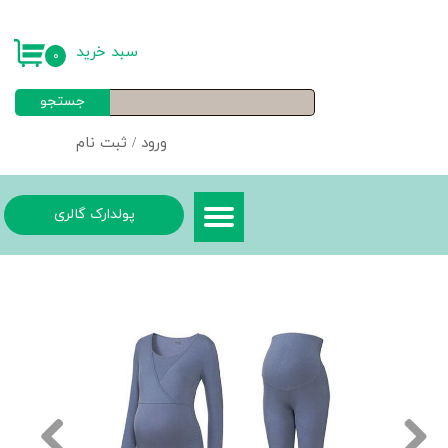
حساب کاربری من
سبد خرید
۰
تغییر گذر واژه
جستجو
سفارشات
ورود
/
ثبت نام
خروج از حساب کاربری
پولدارک گالری