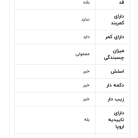
قد
بلند
دارای
ندارد
کمربند
دارای کمر
دارد
میزان
معمولی
چسبندگی
اسلش
خیر
دکمه دار
خیر
زیب دار
خیر
دارای
تاییدیه
بله
اروپا