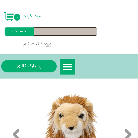
حساب کاربری من
سبد خرید
۰
تغییر گذر واژه
جستجو
سفارشات
ورود
/
ثبت نام
خروج از حساب کاربری
پولدارک گالری