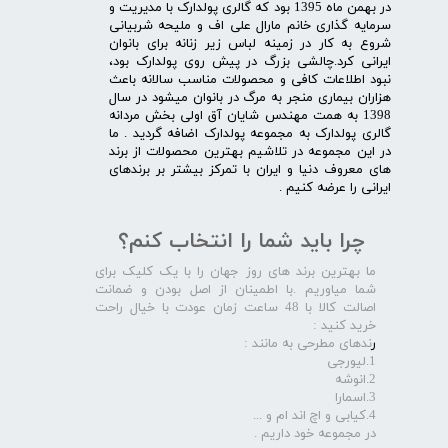
در بهمن ماه 1395 بود که گالری پولدارک با مدیریت و
سرمایه گذاری خانم مارال علی اف و ملیحه شربیانی
شروع به کار در زمینه لباس زیر زنانه برای بانوان
ایرانی کرد.چالشی بزرگ در پیش روی پولدارک بود،
نبود اطلاعات کافی و محصولات مناسب سالانه باعث
هزاران بیماری منجر به مرگ در بانوان میشود در سال
1398 به همت مهندس شایان آق اولی بخش مردانه
گالری پولدارک به مجموعه پولدارک اضافه گردید . ما
در این مجموعه در تلاشیم بهترین محصولات از برند
های معروف دنیا و ایران با تمرکز بیشتر بر برندهای
ایرانی را عرضه کنیم .​​​​​​​
چرا باید شما را انتخاب کنم؟
ما بهترین برند های روز جهان را با یک کلیک برای
شما میاوریم .با اطمینان از اصل بودن و ضمانت
اصالت کالا با 48 ساعت زمان عودت با خیال راحت
خرید کنید :
ر
ندهای مطرحی به مانند :
1.لیورجی
2.انوشه
3.اسمارا
4.کیابی و اچ اند ام و ...
در مجموعه خود داریم .​​​​​​​