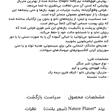
-
پولیش فوق‌العاده نرم (Super Soft):
ساخته شده از بهترین متریال
پولیشی که لمس آن حس لطافت بی‌نظیری به شما می‌دهد.
-
طراحی واقع‌گرایانه:
رعایت جزئیات در چهره، یال‌ها و حتی پنجه‌ها، این
عروسک را از نمونه‌های معمولی متمایز کرده است.
-
ضد حساسیت و ایمن:
از پارچه‌های نانو و بدون پرز ارگانیک ساخته شده
که برای پوست حساس کودکان کاملاً بی‌خطر است.
-
یال‌های پرپشت و باکیفیت:
یال‌های این شیر طوری طراحی شده که
ریزش ندارد و با شستشو حالت خود را حفظ می‌کند.
-
قابل شستشو:
می‌توانید با خیالی آسوده آن را به صورت دستی یا با دور
کند ماشین لباس‌شویی بشویید.
-
هدیه‌ای ماندگار:
انتخابی عالی برای سیسمونی، هدیه تولد و یا حتی
سورپرایز کردن کلکسیونرهای عروسک‌های حیوانات.
مشخصات فنی:
-
نوع حیوان:
شیر جنگل
-
رنگ:
قهوه‌ای روشن و کرم
-
متریال:
پولیش نانو / الیاف فنری درجه یک
-
حالت:
نشسته
سیاست بازگشت
مشخصات محصول
برند *Nature Planet (نیچر پلنت)
نظرات