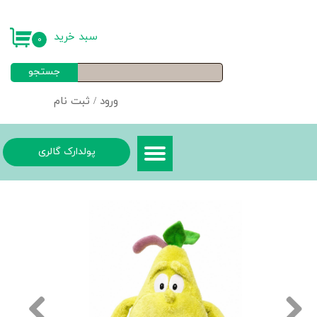
حساب کاربری من
سبد خرید
۰
تغییر گذر واژه
جستجو
سفارشات
ورود
/
ثبت نام
خروج از حساب کاربری
پولدارک گالری