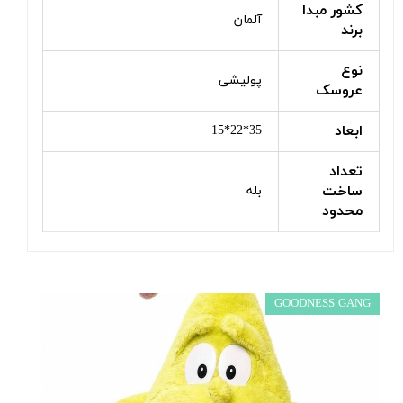
کشور مبدا
آلمان
برند
نوع
پولیشی
عروسک
ابعاد
35*22*15
تعداد
ساخت
بله
محدود
GOODNESS GANG