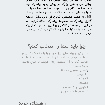
شروع به کار در زمینه لباس زیر زنانه برای بانوان
ایرانی کرد.چالشی بزرگ در پیش روی پولدارک بود،
نبود اطلاعات کافی و محصولات مناسب سالانه باعث
هزاران بیماری منجر به مرگ در بانوان میشود در سال
1398 به همت مهندس شایان آق اولی بخش مردانه
گالری پولدارک به مجموعه پولدارک اضافه گردید . ما
در این مجموعه در تلاشیم بهترین محصولات از برند
های معروف دنیا و ایران با تمرکز بیشتر بر برندهای
ایرانی را عرضه کنیم .​​​​​​​
چرا باید شما را انتخاب کنم؟
ما بهترین برند های روز جهان را با یک کلیک برای
شما میاوریم .با اطمینان از اصل بودن و ضمانت
اصالت کالا با 48 ساعت زمان عودت با خیال راحت
خرید کنید :
ر
ندهای مطرحی به مانند :
1.لیورجی
2.انوشه
3.اسمارا
4.کیابی و اچ اند ام و ...
در مجموعه خود داریم .​​​​​​​
راهنمای خرید