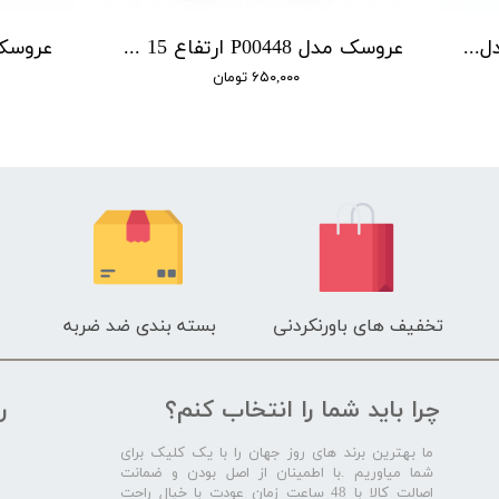
عروسک پولیشی توت فرنگی مدل P00388 ارتفاع 25 سانتی‌متر
عروسک مدل P00448 ارتفاع 15 سانتی‌متر
۶۵۰,۰۰۰ تومان
تخفیف های باورنکردنی
بسته بندی ضد ضربه
چرا باید شما را انتخاب کنم؟
ر
ما بهترین برند های روز جهان را با یک کلیک برای
شما میاوریم .با اطمینان از اصل بودن و ضمانت
اصالت کالا با 48 ساعت زمان عودت با خیال راحت