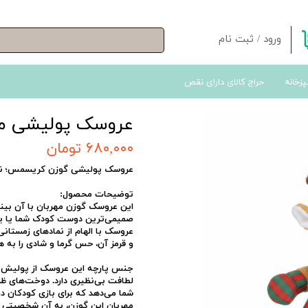
ورود
/
ثبت نام
حساب کاربری من
پزخانه
حراج کالای دارای نقص
تغییر گذر واژه
سفارشات
عروسک پولیشی مدل P00412 ارتفاع 27 سا
خروج از حساب کاربری
۶۸۰,۰۰۰ تومان
عروسک پولیشی گوزن کریسمس؛ نرم، 
توضیحات محصول:
این عروسک گوزن مهربان با آن بینی
صمیمی‌ترین دوست کودک شما یا یک 
عروسک با الهام از نمادهای زمستان
و قرمز آن، حس گرما و شادی را به 
جنس پارچه این عروسک از پولیش 
لطافت بی‌نظیری دارد. دوخت‌های ظری
شما می‌دهد که برای بازی کودکان د
مهربان این گوزن، به آن شخصیتی دو