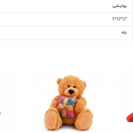
پولیشی
27*12*5
بله