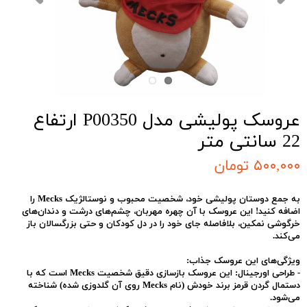
عروسک پولیشی مدل P00350 ارتفاع
22 سانتی متر
۵۰۰,۰۰۰ تومان
به جمع دوستان پولیشی خود، شخصیت محبوب و نوستالژیک
Mecks
را
اضافه کنید! این عروسک با آن چهره مهربان، چشم‌های درشت و دندان‌های
خرگوشی نمکین، بلافاصله جای خود را در دل کودکان و حتی بزرگسالان باز
می‌کند.
ویژگی‌های این عروسک جذاب:
-
طراحی اورجینال:
این عروسک بازسازی دقیق شخصیت Mecks است که با
دستمال گردن قرمز برند خودش (نام Mecks روی آن گلدوزی شده) شناخته
می‌شود.