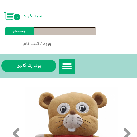
حساب کاربری من
سبد خرید
۰
تغییر گذر واژه
جستجو
سفارشات
ورود
/
ثبت نام
خروج از حساب کاربری
پولدارک گالری