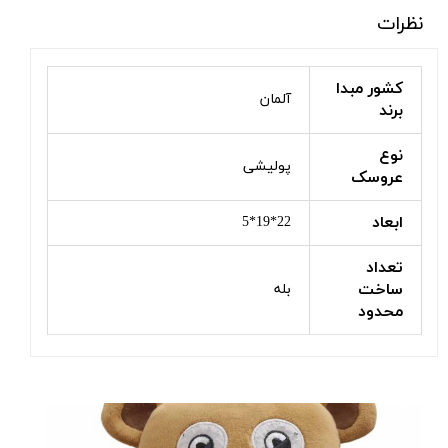
نظرات
کشور مبدا
آلمان
برند
نوع
پولیشی
عروسک
ابعاد
22*19*5
تعداد
ساخت
بله
محدود