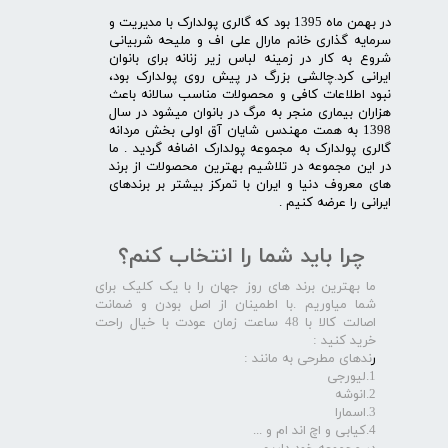
در بهمن ماه 1395 بود که گالری پولدارک با مدیریت و
سرمایه گذاری خانم مارال علی اف و ملیحه شربیانی
شروع به کار در زمینه لباس زیر زنانه برای بانوان
ایرانی کرد.چالشی بزرگ در پیش روی پولدارک بود،
نبود اطلاعات کافی و محصولات مناسب سالانه باعث
هزاران بیماری منجر به مرگ در بانوان میشود در سال
1398 به همت مهندس شایان آق اولی بخش مردانه
گالری پولدارک به مجموعه پولدارک اضافه گردید . ما
در این مجموعه در تلاشیم بهترین محصولات از برند
های معروف دنیا و ایران با تمرکز بیشتر بر برندهای
ایرانی را عرضه کنیم .​​​​​​​
چرا باید شما را انتخاب کنم؟
ما بهترین برند های روز جهان را با یک کلیک برای
شما میاوریم .با اطمینان از اصل بودن و ضمانت
اصالت کالا با 48 ساعت زمان عودت با خیال راحت
خرید کنید :
ر
ندهای مطرحی به مانند :
1.لیورجی
2.انوشه
3.اسمارا
4.کیابی و اچ اند ام و ...