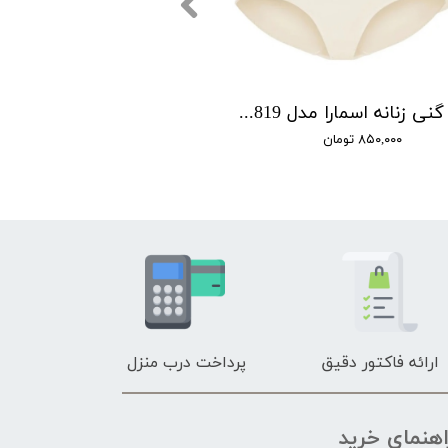
شورت گنی زنانه اسمارا مدل MiederSlips S442819 مجموعه 2 عددی
۸۵۰,۰۰۰ تومان
ارائه فاکتور دقیق
پرداخت درب منزل
اهنمای خرید