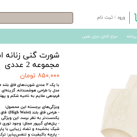
ورود
/
ثبت نام
حساب کاربری من
پزخانه
حراج کالای دارای نقص
تغییر گذر واژه
سفارشات
خروج از حساب کاربری
مجموعه 2 عددی
۸۵۰,۰۰۰ تومان
با پک ۲ عددی شورت‌های فاق بلند
a
مدل با طراحی هوشمندانه، گزینه‌ای
فرم‌دهی ملایم به ناحیه شکم و پهلو
ویژگی‌های برجسته این محصول:
-
طراحی فاق بلند (High Waist):
فاق ب
یکدست‌تر به نظر برسد. این ویژگی ب
-
پنل‌های گیپور مجلل:
وجود توری ظری
شیک بخشیده و تضاد زیبایی با پار
-
پارچه باکیفیت و تنفس‌پذیر:
ترکی