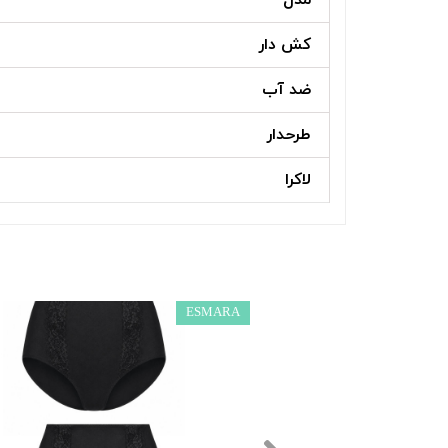
کش دار
ضد آب
طرحدار
لاکرا
ESMARA