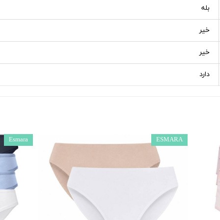
بله
خیر
خیر
دارد
Esmara
ESMARA