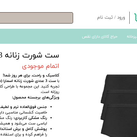
ورود
/
ثبت نام
حساب کاربری من
پزخانه
حراج کالای دارای نقص
تغییر گذر واژه
سفارشات
ست شورت زنانه 3 عددی اسمارا - مشکی
خروج از حساب کاربری
اتمام موجودی
کلاسیک و راحت، برای هر روز شما!
با
ست 3 عددی شورت زنانه اسمارا (Esmara) به رنگ مشکی
تجربه کنید. این مجموعه با طراحی ک
روزانه است.
ویژگی‌های برجسته محصول:
جنس فوق‌العاده نرم و لطیف
خاصیت کشسانی مناسبی دارد و
رنگ مشکی کاربردی:
رنگ مشک
لباسی ست می‌شود و همیشه 
پوشش کامل و برش استاندار
را فراهم کرده و برای استفاده