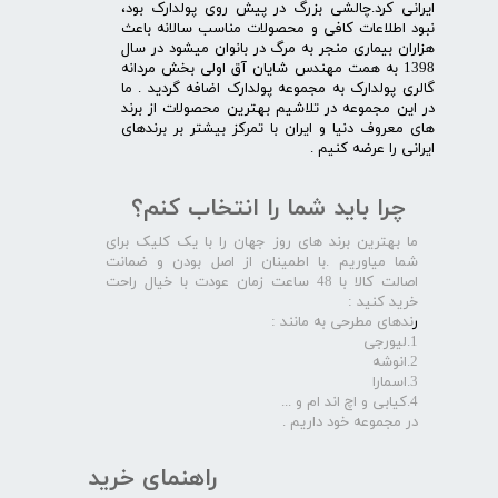
ایرانی کرد.چالشی بزرگ در پیش روی پولدارک بود،
نبود اطلاعات کافی و محصولات مناسب سالانه باعث
هزاران بیماری منجر به مرگ در بانوان میشود در سال
1398 به همت مهندس شایان آق اولی بخش مردانه
گالری پولدارک به مجموعه پولدارک اضافه گردید . ما
در این مجموعه در تلاشیم بهترین محصولات از برند
های معروف دنیا و ایران با تمرکز بیشتر بر برندهای
ایرانی را عرضه کنیم .​​​​​​​
چرا باید شما را انتخاب کنم؟
ما بهترین برند های روز جهان را با یک کلیک برای
شما میاوریم .با اطمینان از اصل بودن و ضمانت
اصالت کالا با 48 ساعت زمان عودت با خیال راحت
خرید کنید :
ر
ندهای مطرحی به مانند :
1.لیورجی
2.انوشه
3.اسمارا
4.کیابی و اچ اند ام و ...
در مجموعه خود داریم .​​​​​​​
راهنمای خرید