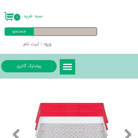
حساب کاربری من
سبد خرید
۰
تغییر گذر واژه
جستجو
سفارشات
ورود
/
ثبت نام
خروج از حساب کاربری
پولدارک گالری