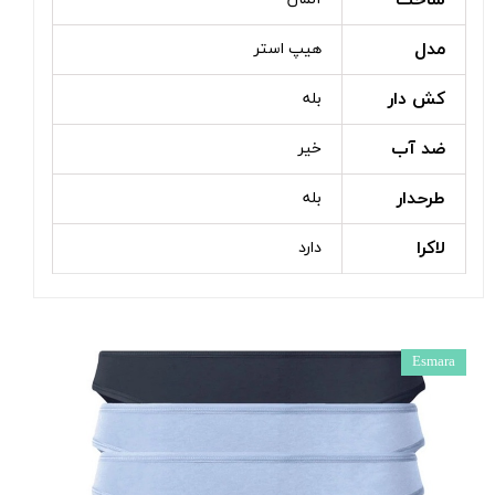
ساخت
مدل
هیپ استر
کش دار
بله
ضد آب
خیر
طرحدار
بله
لاکرا
دارد
Esmara