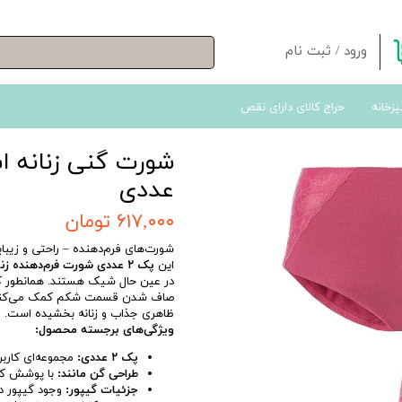
ورود
/
ثبت نام
حساب کاربری من
پزخانه
حراج کالای دارای نقص
تغییر گذر واژه
سفارشات
شورت گنی زنانه ا
خروج از حساب کاربری
عددی
۶۱۷,۰۰۰ تومان
شورت‌های فرم‌دهنده – راحتی و زیبا
این
پک ۲ عددی شورت فرم‌دهنده زنانه
در عین حال شیک هستند. همانطور که
صاف شدن قسمت شکم کمک می‌کند
ظاهری جذاب و زنانه بخشیده است.
ویژگی‌های برجسته محصول:
پک ۲ عددی:
مجموعه‌ای کاربر
طراحی گن مانند:
با پوشش کام
جزئیات گیپور:
وجود گیپور در