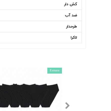
کش دار
ضد آب
طرحدار
لاکرا
Esmara