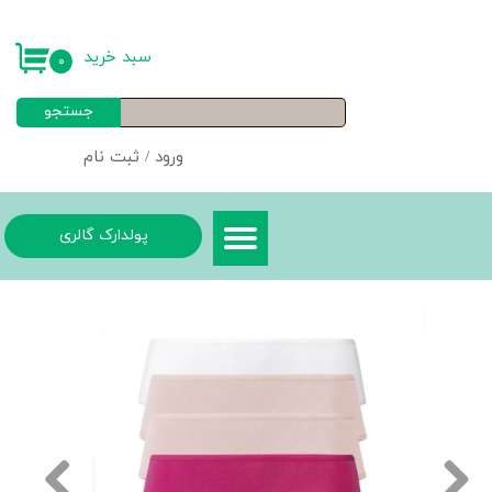
حساب کاربری من
سبد خرید
۰
تغییر گذر واژه
جستجو
سفارشات
ورود
/
ثبت نام
خروج از حساب کاربری
پولدارک گالری