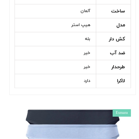
ساخت
آلمان
مدل
هیپ استر
کش دار
بله
ضد آب
خیر
طرحدار
خیر
لاکرا
دارد
Esmara