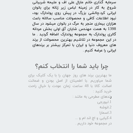
سرمایه گذاری خانم مارال علی اف و ملیحه شربیانی
شروع به کار در زمینه لباس زیر زنانه برای بانوان
ایرانی کرد.چالشی بزرگ در پیش روی پولدارک بود،
نبود اطلاعات کافی و محصولات مناسب سالانه باعث
هزاران بیماری منجر به مرگ در بانوان میشود در سال
1398 به همت مهندس شایان آق اولی بخش مردانه
گالری پولدارک به مجموعه پولدارک اضافه گردید . ما
در این مجموعه در تلاشیم بهترین محصولات از برند
های معروف دنیا و ایران با تمرکز بیشتر بر برندهای
ایرانی را عرضه کنیم .​​​​​​​
چرا باید شما را انتخاب کنم؟
ما بهترین برند های روز جهان را با یک کلیک برای
شما میاوریم .با اطمینان از اصل بودن و ضمانت
اصالت کالا با 48 ساعت زمان عودت با خیال راحت
خرید کنید :
ر
ندهای مطرحی به مانند :
1.لیورجی
2.انوشه
3.اسمارا
4.کیابی و اچ اند ام و ...
در مجموعه خود داریم .​​​​​​​