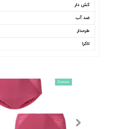
کش دار
ضد آب
طرحدار
لاکرا
Esmara