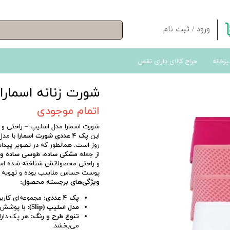
ورود
/
ثبت نام
حساب کاربری من
پزخانه
حراج کالای دارای نقص
تغییر گذر واژه
سفارشات
شورت زنانه اسمارا مد
خروج از حساب کاربری
اتمام موجودی
شورت اسمارا مدل اسلیپ – راحتی 
این
پک ۴ عددی شورت اسمارا
با مد
روز است. همانطور که در تصویر پیدا
از جمله
مشکی ساده، طوسی ساده و طر
و راحتی محصولاتش شناخته شده است، ا
پوست حساس مناسب بوده و تهویه من
ویژگی‌های برجسته محصول:
پک ۴ عددی:
مجموعه‌ای کاربرد
مدل اسلیپ (Slip):
با پوشش ک
تنوع طرح و رنگ:
هر پک دارا
می‌بخشد.