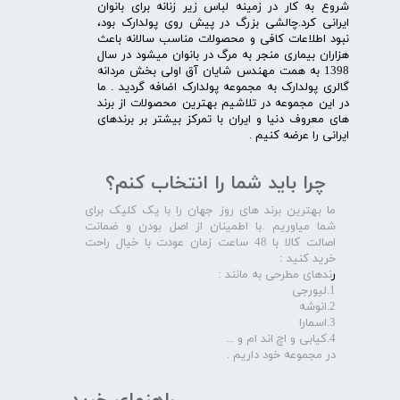
شروع به کار در زمینه لباس زیر زنانه برای بانوان
ایرانی کرد.چالشی بزرگ در پیش روی پولدارک بود،
نبود اطلاعات کافی و محصولات مناسب سالانه باعث
هزاران بیماری منجر به مرگ در بانوان میشود در سال
1398 به همت مهندس شایان آق اولی بخش مردانه
گالری پولدارک به مجموعه پولدارک اضافه گردید . ما
در این مجموعه در تلاشیم بهترین محصولات از برند
های معروف دنیا و ایران با تمرکز بیشتر بر برندهای
ایرانی را عرضه کنیم .​​​​​​​
چرا باید شما را انتخاب کنم؟
ما بهترین برند های روز جهان را با یک کلیک برای
شما میاوریم .با اطمینان از اصل بودن و ضمانت
اصالت کالا با 48 ساعت زمان عودت با خیال راحت
خرید کنید :
ر
ندهای مطرحی به مانند :
1.لیورجی
2.انوشه
3.اسمارا
4.کیابی و اچ اند ام و ...
در مجموعه خود داریم .​​​​​​​