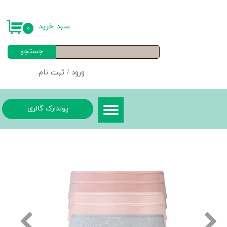
حساب کاربری من
سبد خرید
۰
تغییر گذر واژه
جستجو
سفارشات
ورود
/
ثبت نام
خروج از حساب کاربری
پولدارک گالری