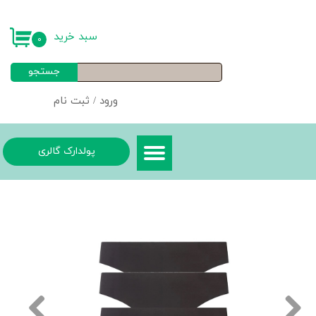
حساب کاربری من
سبد خرید
۰
تغییر گذر واژه
جستجو
سفارشات
ورود
/
ثبت نام
خروج از حساب کاربری
پولدارک گالری