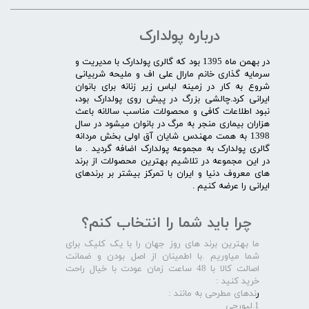
درباره پولدارک
در بهمن ماه 1395 بود که گالری پولدارک با مدیریت و
سرمایه گذاری خانم مارال علی اف و ملیحه شربیانی
شروع به کار در زمینه لباس زیر زنانه برای بانوان
ایرانی کرد.چالشی بزرگ در پیش روی پولدارک بود،
نبود اطلاعات کافی و محصولات مناسب سالانه باعث
هزاران بیماری منجر به مرگ در بانوان میشود در سال
1398 به همت مهندس شایان آق اولی بخش مردانه
گالری پولدارک به مجموعه پولدارک اضافه گردید . ما
در این مجموعه در تلاشیم بهترین محصولات از برند
های معروف دنیا و ایران با تمرکز بیشتر بر برندهای
ایرانی را عرضه کنیم .​​​​​​​
چرا باید شما را انتخاب کنم؟
ما بهترین برند های روز جهان را با یک کلیک برای
شما میاوریم .با اطمینان از اصل بودن و ضمانت
اصالت کالا با 48 ساعت زمان عودت با خیال راحت
خرید کنید :
ر
ندهای مطرحی به مانند :
1.لیورجی