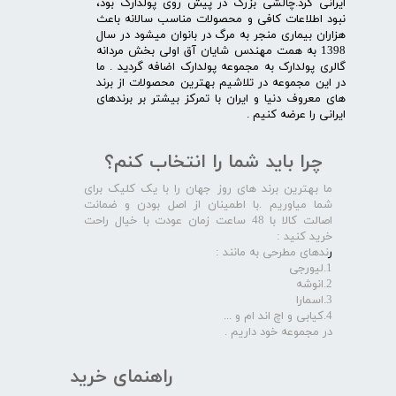
ایرانی کرد.چالشی بزرگ در پیش روی پولدارک بود،
نبود اطلاعات کافی و محصولات مناسب سالانه باعث
هزاران بیماری منجر به مرگ در بانوان میشود در سال
1398 به همت مهندس شایان آق اولی بخش مردانه
گالری پولدارک به مجموعه پولدارک اضافه گردید . ما
در این مجموعه در تلاشیم بهترین محصولات از برند
های معروف دنیا و ایران با تمرکز بیشتر بر برندهای
ایرانی را عرضه کنیم .​​​​​​​
چرا باید شما را انتخاب کنم؟
ما بهترین برند های روز جهان را با یک کلیک برای
شما میاوریم .با اطمینان از اصل بودن و ضمانت
اصالت کالا با 48 ساعت زمان عودت با خیال راحت
خرید کنید :
ر
ندهای مطرحی به مانند :
1.لیورجی
2.انوشه
3.اسمارا
4.کیابی و اچ اند ام و ...
در مجموعه خود داریم .​​​​​​​
راهنمای خرید