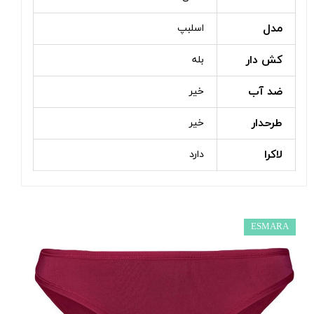
مدل
اسلبپ
کش دار
بله
ضد آب
خیر
طرحدار
خیر
لاکرا
دارد
ESMARA