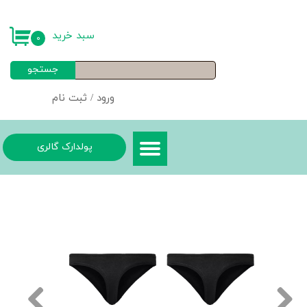
حساب کاربری من
سبد خرید
۰
تغییر گذر واژه
جستجو
سفارشات
ورود
/
ثبت نام
خروج از حساب کاربری
پولدارک گالری