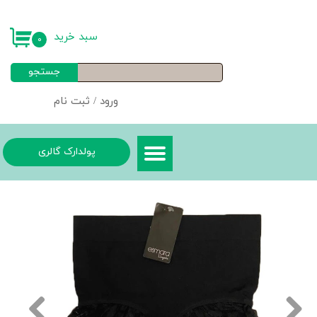
حساب کاربری من
سبد خرید
۰
تغییر گذر واژه
جستجو
سفارشات
ورود
/
ثبت نام
خروج از حساب کاربری
پولدارک گالری