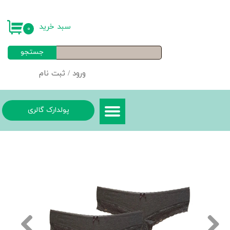
حساب کاربری من
سبد خرید
۰
تغییر گذر واژه
جستجو
سفارشات
ورود
/
ثبت نام
خروج از حساب کاربری
پولدارک گالری