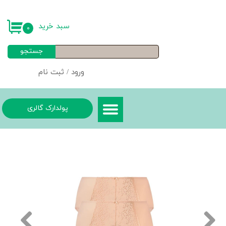
حساب کاربری من
سبد خرید
۰
تغییر گذر واژه
جستجو
سفارشات
ورود
/
ثبت نام
خروج از حساب کاربری
پولدارک گالری