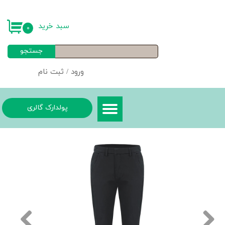
حساب کاربری من
سبد خرید
۰
تغییر گذر واژه
جستجو
سفارشات
ورود
/
ثبت نام
خروج از حساب کاربری
پولدارک گالری