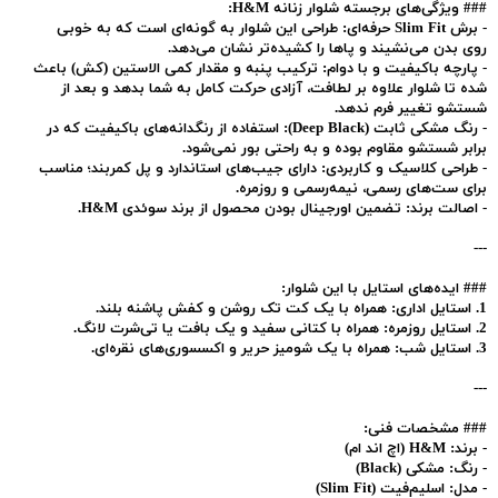
###
ویژگی‌های برجسته شلوار زنانه H&M:
-
برش Slim Fit حرفه‌ای:
طراحی این شلوار به گونه‌ای است که به خوبی
روی بدن می‌نشیند و پاها را کشیده‌تر نشان می‌دهد.
-
پارچه باکیفیت و با دوام:
ترکیب پنبه و مقدار کمی الاستین (کش) باعث
شده تا شلوار علاوه بر لطافت، آزادی حرکت کامل به شما بدهد و بعد از
شستشو تغییر فرم ندهد.
-
رنگ مشکی ثابت (Deep Black):
استفاده از رنگدانه‌های باکیفیت که در
برابر شستشو مقاوم بوده و به راحتی بور نمی‌شود.
-
طراحی کلاسیک و کاربردی:
دارای جیب‌های استاندارد و پل کمربند؛ مناسب
برای ست‌های رسمی، نیمه‌رسمی و روزمره.
-
اصالت برند:
تضمین اورجینال بودن محصول از برند سوئدی H&M.
---
###
ایده‌های استایل با این شلوار:
1.
استایل اداری:
همراه با یک کت تک روشن و کفش پاشنه بلند.
2.
استایل روزمره:
همراه با کتانی سفید و یک بافت یا تی‌شرت لانگ.
3.
استایل شب:
همراه با یک شومیز حریر و اکسسوری‌های نقره‌ای.
---
###
مشخصات فنی:
-
برند:
H&M (اچ اند ام)
-
رنگ:
مشکی (Black)
-
مدل:
اسلیم‌فیت (Slim Fit)