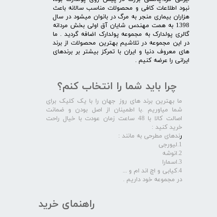
نبود اطلاعات کافی و محصولات مناسب سالانه باعث
هزاران بیماری منجر به مرگ در بانوان میشود در سال
1398 به همت مهندس شایان آق اولی بخش مردانه
گالری پولدارک به مجموعه پولدارک اضافه گردید . ما
در این مجموعه در تلاشیم بهترین محصولات از برند
های معروف دنیا و ایران با تمرکز بیشتر بر برندهای
ایرانی را عرضه کنیم .​​​​​​​
چرا باید شما را انتخاب کنم؟
ما بهترین برند های روز جهان را با یک کلیک برای
شما میاوریم .با اطمینان از اصل بودن و ضمانت
اصالت کالا با 48 ساعت زمان عودت با خیال راحت
خرید کنید :
ر
ندهای مطرحی به مانند :
1.لیورجی
2.انوشه
3.اسمارا
4.کیابی و اچ اند ام و ...
در مجموعه خود داریم .​​​​​​​
راهنمای خرید