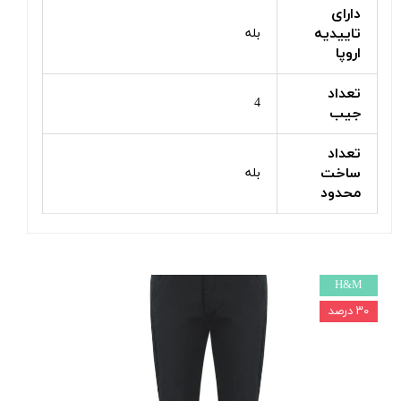
دارای
تاییدیه
بله
اروپا
تعداد
4
جیب
تعداد
ساخت
بله
محدود
H&M
۳۰ درصد