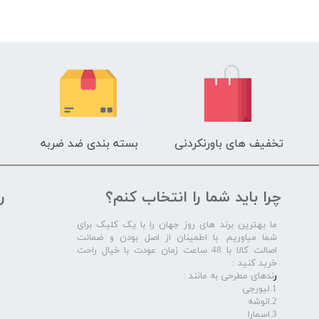
تخفیف های باورنکردنی
بسته بندی ضد ضربه
چرا باید شما را انتخاب کنم؟
ر
ما بهترین برند های روز جهان را با یک کلیک برای
شما میاوریم .با اطمینان از اصل بودن و ضمانت
اصالت کالا با 48 ساعت زمان عودت با خیال راحت
خرید کنید :
ر
ندهای مطرحی به مانند :
1.لیورجی
2.انوشه
3.اسمارا