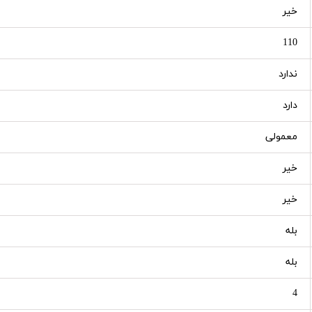
خیر
110
ندارد
دارد
معمولی
خیر
خیر
بله
بله
4