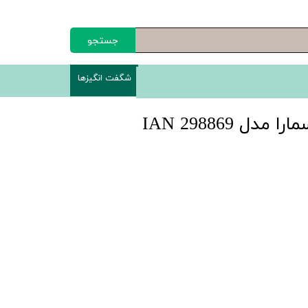
جستجو
شگفت انگیزها
دل IAN 298869