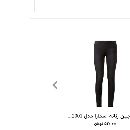
شلوار جین زنانه اسمارا مدل Ian 334929_2001
۵۲۰,۰۰۰ تومان