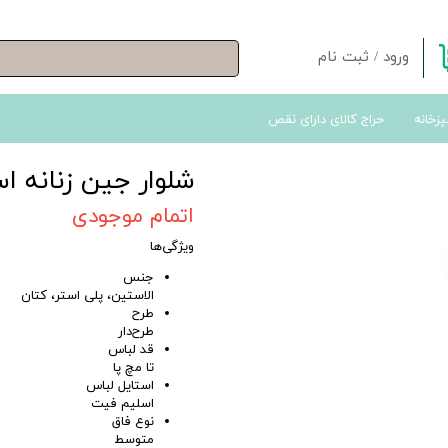
ورود
/
ثبت نام
حساب کاربری من
پزخانه
حراج کالای دارای نقص
تغییر گذر واژه
سفارشات
شلوار جین زنانه اسمارا م
خروج از حساب کاربری
اتمام موجودی
ویژگی‌ها
جنس
الاستین، پلی استر، کتان
طرح
طرح‌دار
قد لباس
تا مچ پا
استایل لباس
اسلیم فیت
نوع فاق
متوسط