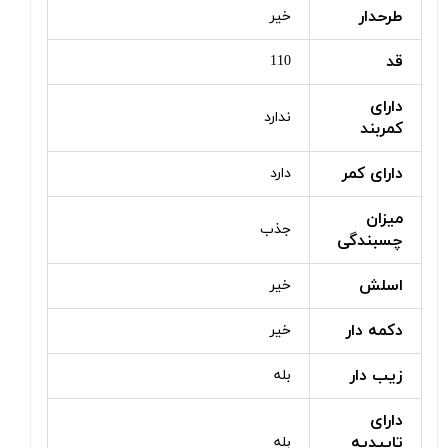
طرحدار
خیر
قد
110
دارای
ندارد
کمربند
دارای کمر
دارد
میزان
جذب
چسبندگی
اسلش
خیر
دکمه دار
خیر
زیب دار
بله
دارای
تاییدیه
بله