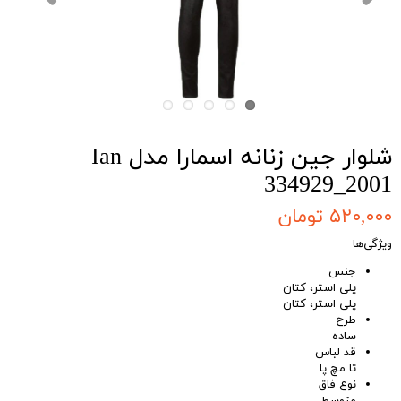
شلوار جین زنانه اسمارا مدل Ian
334929_2001
۵۲۰,۰۰۰ تومان
ویژگی‌ها
جنس
پلی استر، کتان
پلی استر، کتان
طرح
ساده
قد لباس
تا مچ پا
نوع فاق