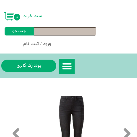
حساب کاربری من
سبد خرید
۰
تغییر گذر واژه
جستجو
سفارشات
ورود
/
ثبت نام
خروج از حساب کاربری
پولدارک گالری