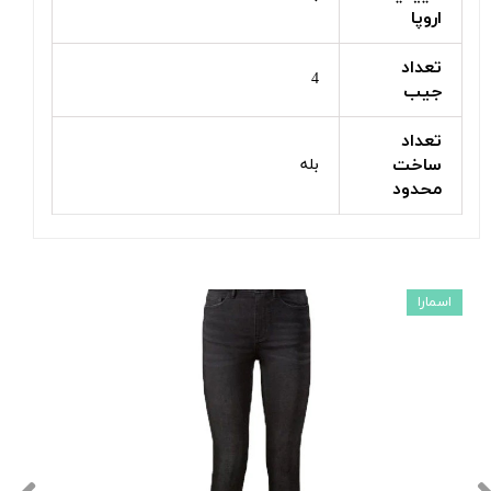
اروپا
تعداد
4
جیب
تعداد
ساخت
بله
محدود
اسمارا