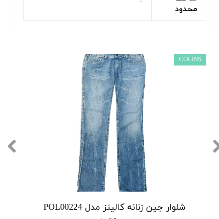
محدود
COLINS
شلوار جین زنانه کالینز مدل POL00224