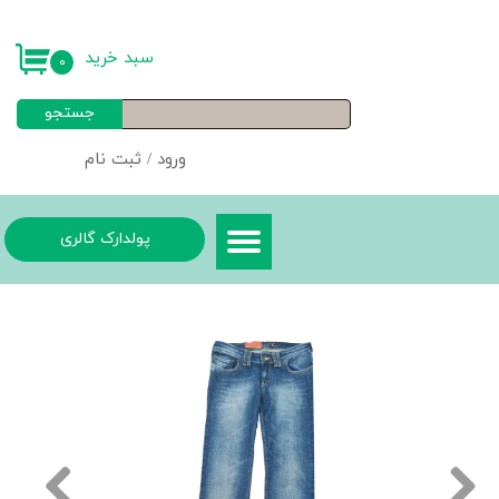
حساب کاربری من
سبد خرید
۰
تغییر گذر واژه
جستجو
سفارشات
ورود
/
ثبت نام
خروج از حساب کاربری
پولدارک گالری