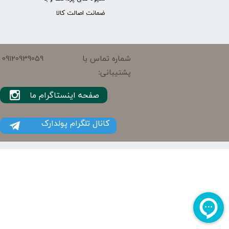
ضمانت اصالت کالا
09120939059
شماره تماس با
پشتیبانی:
صفحه اینستاگرام ما
کانال تلگرام پولدارک