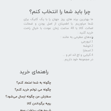
چرا باید شما را انتخاب کنم؟
ما بهترین برند های روز جهان را با یک کلیک برای
شما میاوریم .با اطمینان از اصل بودن و ضمانت
اصالت کالا با 48 ساعت زمان عودت با خیال راحت
خرید کنید :
ر
ندهای مطرحی به مانند :
1.لیورجی
2.انوشه
3.اسمارا
4.کیابی و اچ اند ام و ...
در مجموعه خود داریم .​​​​​​​
راهنمای خرید
چگونه به شما اعتماد کنم؟
چگونه می توانم خرید کنم؟
سفارش من چگونه ارسال می‌شود؟
رویه برگرداندن کالا
شیوه های پرداخت وجه