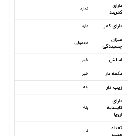
دارای
ندارد
کمربند
دارای کمر
دارد
میزان
معمولی
چسبندگی
اسلش
خیر
دکمه دار
خیر
زیب دار
بله
دارای
تاییدیه
بله
اروپا
تعداد
4
جیب