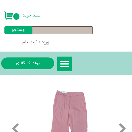
حساب کاربری من
سبد خرید
۰
تغییر گذر واژه
جستجو
سفارشات
ورود
/
ثبت نام
خروج از حساب کاربری
پولدارک گالری