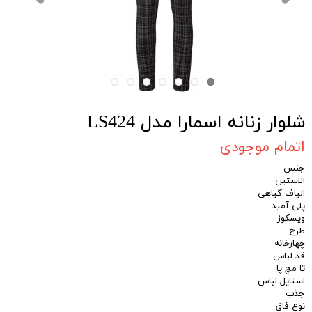
شلوار زنانه اسمارا مدل LS424
اتمام موجودی
جنس
الاستین
الیاف گیاهی
پلی آمید
ویسکوز
طرح
چهارخانه
قد لباس
تا مچ پا
استایل لباس
جذب
نوع فاق