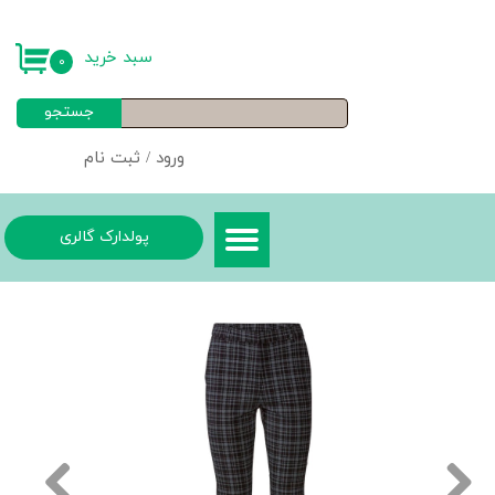
حساب کاربری من
سبد خرید
۰
تغییر گذر واژه
جستجو
سفارشات
ورود
/
ثبت نام
خروج از حساب کاربری
پولدارک گالری