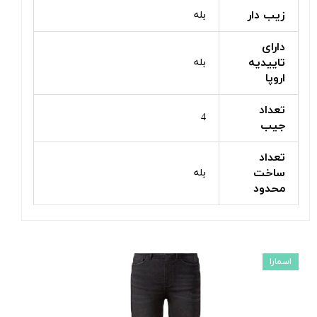
زیب دار
بله
دارای
تاییدیه
بله
اروپا
تعداد
4
جیب
تعداد
ساخت
بله
محدود
اسمارا