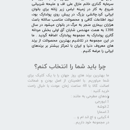
سرمایه گذاری خانم مارال علی اف و ملیحه شربیانی
شروع به کار در زمینه لباس زیر زنانه برای بانوان
ایرانی کرد.چالشی بزرگ در پیش روی پولدارک بود،
نبود اطلاعات کافی و محصولات مناسب سالانه باعث
هزاران بیماری منجر به مرگ در بانوان میشود در سال
1398 به همت مهندس شایان آق اولی بخش مردانه
گالری پولدارک به مجموعه پولدارک اضافه گردید . ما
در این مجموعه در تلاشیم بهترین محصولات از برند
های معروف دنیا و ایران با تمرکز بیشتر بر برندهای
ایرانی را عرضه کنیم .​​​​​​​
چرا باید شما را انتخاب کنم؟
ما بهترین برند های روز جهان را با یک کلیک برای
شما میاوریم .با اطمینان از اصل بودن و ضمانت
اصالت کالا با 48 ساعت زمان عودت با خیال راحت
خرید کنید :
ر
ندهای مطرحی به مانند :
1.لیورجی
2.انوشه
3.اسمارا
4.کیابی و اچ اند ام و ...
در مجموعه خود داریم .​​​​​​​