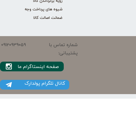
رویه برگرداندن کالا
شیوه های پرداخت وجه
ضمانت اصالت کالا
09120939059
شماره تماس با
پشتیبانی:
صفحه اینستاگرام ما
کانال تلگرام پولدارک