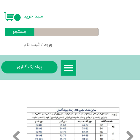
حساب کاربری من
سبد خرید
۰
تغییر گذر واژه
جستجو
سفارشات
ورود
/
ثبت نام
خروج از حساب کاربری
پولدارک گالری