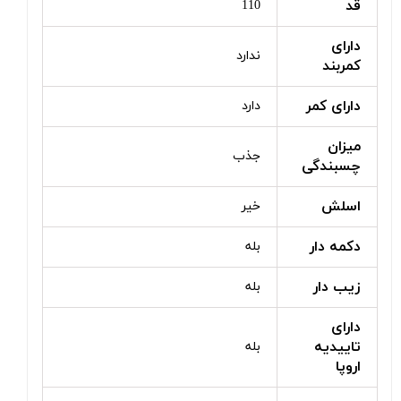
قد
110
دارای
ندارد
کمربند
دارای کمر
دارد
میزان
جذب
چسبندگی
اسلش
خیر
دکمه دار
بله
زیب دار
بله
دارای
تاییدیه
بله
اروپا