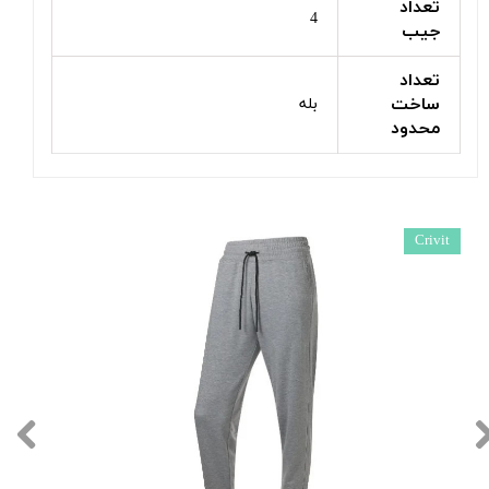
تعداد
4
جیب
تعداد
ساخت
بله
محدود
Crivit